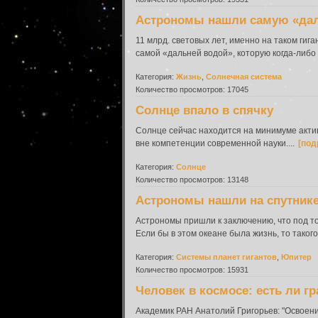
Астрономы нашли самую «да
11 млрд. световых лет, именно на таком ги
самой «дальней водой», которую когда-либо 
Категория:
Жизнь
,
Солнечная система
Количество просмотров: 17045
Солнце впало в спячку
Солнце сейчас находится на минимуме актив
вне компетенции современной науки....
[под
Категория:
Солнце
Количество просмотров: 13148
Астрономы нашли на спутнике
Астрономы пришли к заключению, что под т
Если бы в этом океане была жизнь, то таког
Категория:
Системы планет гигантов
,
Юпитер
Количество просмотров: 15931
Человек в космосе: есть ли г
Академик РАН Анатолий Григорьев: "Освоени