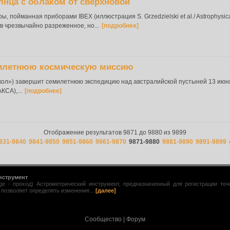
лнца с облаком от сверхновой
 пойманная приборами IBEX (иллюстрация S. Grzedzielski et al./ Astrophysical
в чрезвычайно разреженное, но...
[подробнее]
милетнюю космическую миссию
кол») завершит семилетнюю экспедицию над австралийской пустыней 13 июня 
КСА),...
[подробнее]
Отображение результатов 9871 до 9880 из 9899
831-9840
9841-9850
9851-9860
9861-9870
9871-9880
9881-9890
9891-9899
нструмент
age - проход) Астрометрический инструмент, предназначенный для регистрации то
 позволяет определять изменения...
[далее]
Сообщество
|
Форум