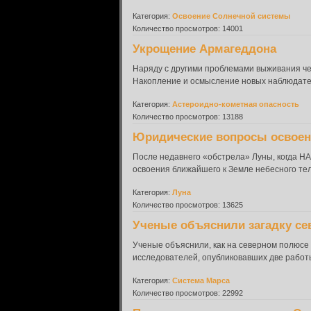
Категория:
Освоение Солнечной системы
Количество просмотров: 14001
Укрощение Армагеддона
Наряду с другими проблемами выживания че
Накопление и осмысление новых наблюдател
Категория:
Астероидно-кометная опасность
Количество просмотров: 13188
Юридические вопросы освое
После недавнего «обстрела» Луны, когда НА
освоения ближайшего к Земле небесного те
Категория:
Луна
Количество просмотров: 13625
Ученые объяснили загадку се
Ученые объяснили, как на северном полюсе
исследователей, опубликовавших две работы 
Категория:
Система Марса
Количество просмотров: 22992