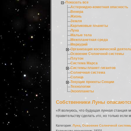
Показать все
Астероидно-кометная опасность
Венера
Жизнь
Земля
Карликовые планеты
Луна
Малые тела
Межпланетная среда
Меркурий
Организация космической деятел
Освоение Солнечной системы
Плутон
Система Марса
Системы планет гигантов
Солнечная система
Солнце
Текущие проекты Секции
Технологии
Экзопланеты
Собственники Луны опасаютс
«Я волнуюсь, что будущая лунная станция м
правительству сделать это, но только если м
Категория:
Луна
,
Освоение Солнечной систем
Количество просмотров: 19331