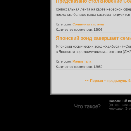
Предсказано столкновение Со
Колоссальная лента на карте небесной сферы,
несколько больше наша система погрузится 
Категория:
Солнечная система
Количество просмотров: 12908
Японский зонд завершает се
Японский космический зонд «Хаябуса» («Со
в Японском аэрокосмическом агентстве (ДЖА
Категория:
Малые тела
Количество просмотров: 12959
<< Первая
< предыдущ.
9
Пассажный и
(от фр. pass
меридиан. Это