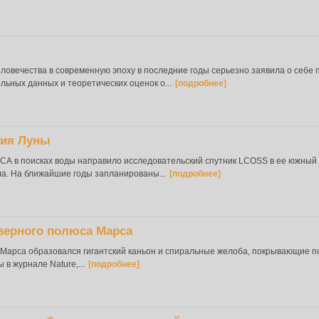
ловечества в современную эпоху в последние годы серьезно заявила о себе
ьных данных и теоретических оценок о...
[подробнее]
ния Луны
СА в поисках воды направило исследовательский спутник LCOSS в ее южный п
ла. На ближайшие годы запланированы...
[подробнее]
верного полюса Марса
 Марса образовался гигантский каньон и спиральные желоба, покрывающие 
в журнале Nature,...
[подробнее]