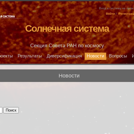
Вход в систему не про
Войти
/
Регистра
Солнечная система
Секция Совета РАН по космосу
оекты
Результаты
Диверсификация
Новости
Вопросы
Новости