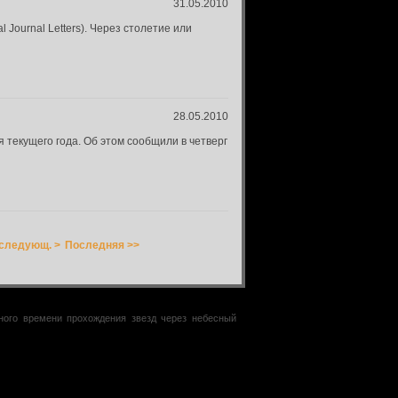
31.05.2010
 Journal Letters). Через столетие или
28.05.2010
текущего года. Об этом сообщили в четверг
следующ. >
Последняя >>
чного времени прохождения звезд через небесный