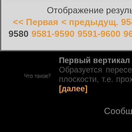
Отображение резуль
<< Первая
< предыдущ.
95
9580
9581-9590
9591-9600
9
Первый вертикал
Образуется перес
плоскости, т.е. про
[далее]
Сообщ