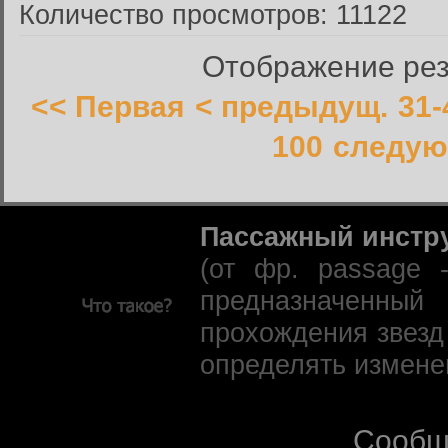
Количество просмотров: 11122
Отображение резу
<< Первая
< предыдущ.
31-
100
следую
Пассажный инстр
(от фр. passage 
предназначенны
прохождения звезд
определять измене
Сообщ