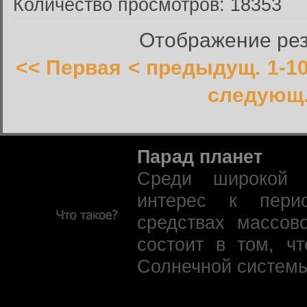
Количество просмотров: 18353
Отображение резу
<< Первая
< предыдущ.
1-1
следующ.
Парад планет
Среди широкой 
интерес к пери
средствах массов
состоит в том, ч
Солнечной системы