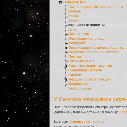
Показать все
Астероидно-кометная опасность
Венера
Жизнь
Земля
Карликовые планеты
Луна
Малые тела
Межпланетная среда
Меркурий
Организация космической деятел
Освоение Солнечной системы
Плутон
Система Марса
Системы планет гигантов
Солнечная система
Солнце
Текущие проекты Секции
Технологии
Экзопланеты
У Макемаке обнаружена разре
JWST зарегистрировал в спектре карликовой
давление у поверхности – в 10 пикобар.
[по
Категория:
Карликовые планеты
Количество просмотров: 1617