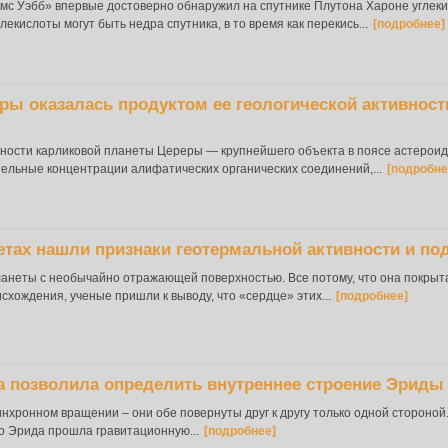
с Уэбб» впервые достоверно обнаружил на спутнике Плутона Хароне углеки
екислоты могут быть недра спутника, в то время как перекись...
[подробнее]
ры оказалась продуктом ее геологической активност
ности карликовой планеты Цереры — крупнейшего объекта в поясе астероид
льные концентрации алифатических органических соединений,...
[подробне
тах нашли признаки геотермальной активности и по
ланеты с необычайно отражающей поверхностью. Все потому, что она покры
схождения, ученые пришли к выводу, что «сердце» этих...
[подробнее]
а позволила определить внутреннее строение Эриды
нхронном вращении – они обе повернуты друг к другу только одной стороной.
то Эрида прошла гравитационную...
[подробнее]