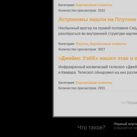
Категория:
Карликовые планеты
Количество просмотров: 3181
Астрономы нашли на Плутоне
Необычный кратер на правой половине Серд
разобраться во внутренней структуре карли
Категория:
Плутон
,
Карликовые планеты
Количество просмотров: 3927
«Джеймс Уэбб» нашел этан и в
Инфракрасный космический телескоп «Джейм
и Квавара. Телескоп обнаружил на них разли
Категория:
Карликовые планеты
Количество просмотров: 2931
<< Перв
Первый верт
Образуется пе