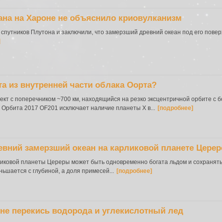
ана на Хароне не объяснило криовулканизм
спутников Плутона и заключили, что замерзший древний океан под его пове
]
та из внутренней части облака Оорта?
кт с поперечником ~700 км, находящийся на резко эксцентричной орбите с 
. Орбита 2017 OF201 исключает наличие планеты X в...
[подробнее]
евний замерзший океан на карликовой планете Церер
рликовой планеты Цереры может быть одновременно богата льдом и сохранят
ьшается с глубиной, а доля примесей...
[подробнее]
не перекись водорода и углекислотный лед