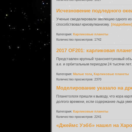
Исчезновение подледного оке
Ученые смоделировали эволюцию одного из 
способствовал криовулканизму.
[подробнее
Категория:
Карликовые планеты
Количество просмотров: 1742
2017 OF201: карликовая плане
Представлен крупный транснептуновый объе
а.е. и орбитальным периодом 24 тысячи лет
Категория:
Малые тела
,
Карликовые планеты
Количество просмотров: 2370
Моделирование указало на др
Планетологи пришли к выводу, что кора ка
долгого времени, если содержание льда умен
Категория:
Карликовые планеты
Количество просмотров: 2241
«Джеймс Уэбб» нашел на Харо