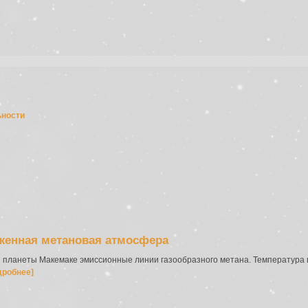
ьности
женная метановая атмосфера
 планеты Макемаке эмиссионные линии газообразного метана. Температура г
дробнее]