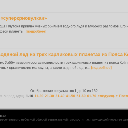
 «суперкриовулкан»
ца Плутона привлек ученых обилием водного льда и глубоких разломов. Его
ковой планеты.
[подробнее]
одяной лед на трех карликовых планетах из Пояса К
с Уэбб» измерил состав поверхности трех карликовых планет из пояса Койп
чных органические молекулы, а также водяной лед, и...
[подробнее]
Отображение результатов 1 до 10 из 182
ая
< предыдущ.
1-10
11-20
21-30
31-40
41-50
51-60
61-70
следующ. >
Посл
икал
ресечением с небесной сферой вертикальной плоскости, т.е. проходящей через ее центр