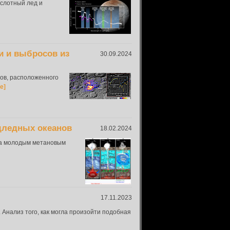
слотный лед и
и и выбросов из
30.09.2024
ов, расположенного
е]
дледных океанов
18.02.2024
та молодым метановым
17.11.2023
 Анализ того, как могла произойти подобная