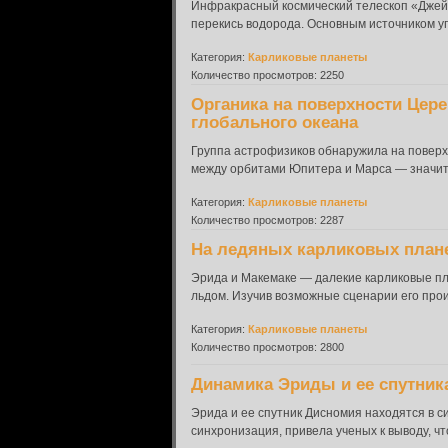
Инфракрасный космический телескоп «Джейм
перекись водорода. Основным источником угл
Категория:
Карликовые планеты
Количество просмотров: 2250
Органика на поверхности Цере
глобального океана
Группа астрофизиков обнаружила на поверх
между орбитами Юпитера и Марса — значите
Категория:
Карликовые планеты
Количество просмотров: 2287
На ледяных карликовых плане
Эрида и Макемаке — далекие карликовые п
льдом. Изучив возможные сценарии его прои
Категория:
Карликовые планеты
Количество просмотров: 2800
Динамика Эриды и ее спутник
Эрида и ее спутник Дисномия находятся в си
синхронизация, привела ученых к выводу, ч