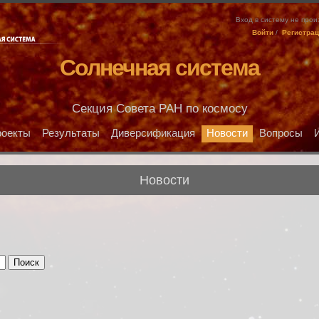
Вход в систему не про
Войти
/
Регистра
Солнечная система
Секция Совета РАН по космосу
оекты
Результаты
Диверсификация
Новости
Вопросы
Новости