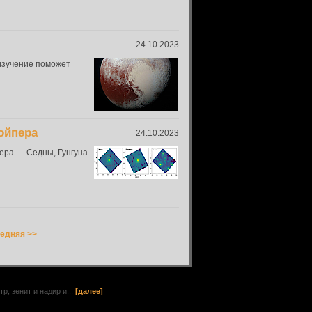
24.10.2023
 изучение поможет
ойпера
24.10.2023
ера — Седны, Гунгуна
едняя >>
, зенит и надир и...
[далее]