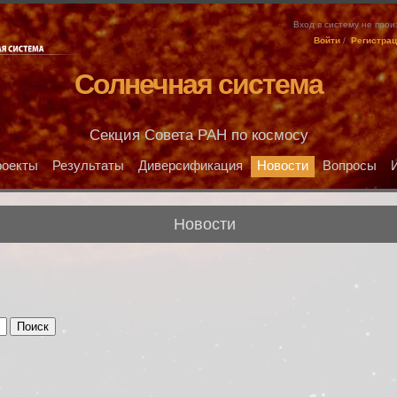
Вход в систему не про
Войти
/
Регистра
Солнечная система
Секция Совета РАН по космосу
оекты
Результаты
Диверсификация
Новости
Вопросы
Новости