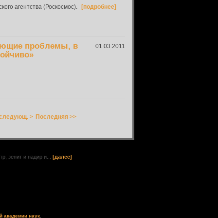
ого агентства (Роскосмос).
[подробнее]
вующие проблемы, в
01.03.2011
тойчиво»
следующ. >
Последняя >>
, зенит и надир и...
[далее]
й академии наук
.