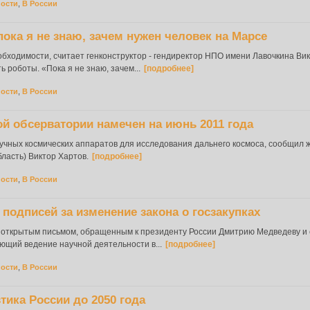
ности
,
В России
ока я не знаю, зачем нужен человек на Марсе
бходимости, считает генконструктор - гендиректор НПО имени Лавочкина Викт
 роботы. «Пока я не знаю, зачем...
[подробнее]
ности
,
В России
й обсерватории намечен на июнь 2011 года
учных космических аппаратов для исследования дальнего космоса, сообщил ж
ласть) Виктор Хартов.
[подробнее]
ности
,
В России
одписей за изменение закона о госзакупках
 открытым письмом, обращенным к президенту России Дмитрию Медведеву и 
ющий ведение научной деятельности в...
[подробнее]
ности
,
В России
тика России до 2050 года