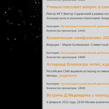
Ученые поставят вопрос о сн
Ректор МГУ Виктор Садовничий в рамках онл
большую роль в спасении планетария. Когда 
Категория:
Организация космической деятель
Количество просмотров: 14410
Космическая «мифология» XXI
Ведущая – Мария Кулаковская. Совместный с
Категория:
Организация космической деятель
Количество просмотров: 14889
Астероид Клеопатра летит, ку
Российские СМИ вырвали астероид по имени
месяцы.
[подробнее]
Категория:
Организация космической деятель
Количество просмотров: 14646
Встреча Д.Медведева с моло
8 февраля 2011 года, 19:00 Москва (извлеч