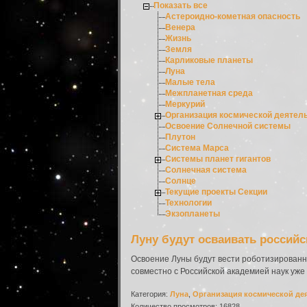
Показать все
Астероидно-кометная опасность
Венера
Жизнь
Земля
Карликовые планеты
Луна
Малые тела
Межпланетная среда
Меркурий
Организация космической деятел
Освоение Солнечной системы
Плутон
Система Марса
Системы планет гигантов
Солнечная система
Солнце
Текущие проекты Секции
Технологии
Экзопланеты
Луну будут осваивать россий
Освоение Луны будут вести роботизированны
совместно с Российской академией наук уже
Категория:
Луна
,
Организация космической де
Количество просмотров: 16828