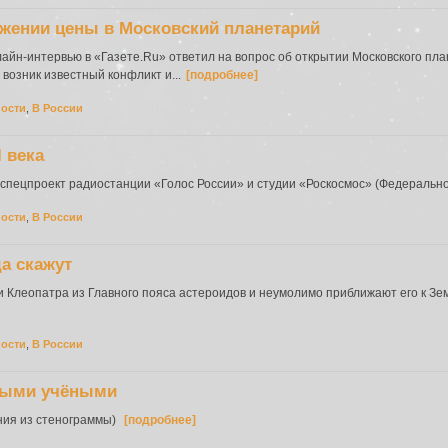
ижении цены в Московский планетарий
айн-интервью в «Газете.Ru» ответил на вопрос об открытии Московского план
возник известный конфликт и...
[подробнее]
ности
,
В России
 века
пецпроект радиостанции «Голос России» и студии «Роскосмос» (Федеральног
ности
,
В России
да скажут
 Клеопатра из Главного пояса астероидов и неумолимо приближают его к Зе
ности
,
В России
дыми учёными
ения из стенограммы)
[подробнее]