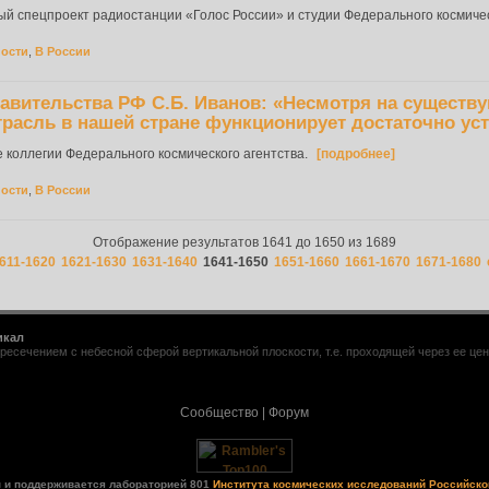
й спецпроект радиостанции «Голос России» и студии Федерального космическ
ности
,
В России
авительства РФ С.Б. Иванов: «Несмотря на сущест
трасль в нашей стране функционирует достаточно ус
 коллегии Федерального космического агентства.
[подробнее]
ности
,
В России
Отображение результатов 1641 до 1650 из 1689
611-1620
1621-1630
1631-1640
1641-1650
1651-1660
1661-1670
1671-1680
икал
ресечением с небесной сферой вертикальной плоскости, т.е. проходящей через ее центр
Сообщество
|
Форум
н и поддерживается лабораторией 801
Института космических исследований Российско