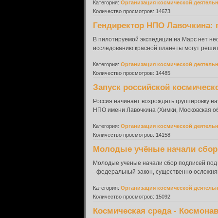
Категория:
Организация космической деятель
Количество просмотров: 14673
Гендиректор НПО Лавочкина: п
В пилотируемой экспедиции на Марс нет нео
исследованию красной планеты могут решить
Категория:
Организация космической деятель
Количество просмотров: 14485
Запуск российской космическо
Россия начинает возрождать группировку на
НПО имени Лавочкина (Химки, Московская об
Категория:
Организация космической деятель
Количество просмотров: 14158
Молодые учёные начали сбор п
Молодые ученые начали сбор подписей под
- федеральный закон, существенно осложня
Категория:
Организация космической деятель
Количество просмотров: 15092
Космическая среда - Космонав