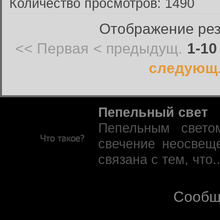
Количество просмотров: 1490
Отображение резу
<< Первая
< предыдущ.
1-10
следующ.
Пепельный свет
Пепельным свето
свечение неосвещ
связана с тем, что.
Сообщ