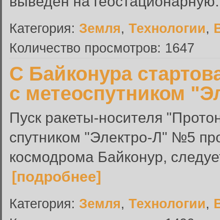
выведен на геостационарную..
Категория:
Земля
,
Технологии
,
Количество просмотров: 1647
С Байконура стартов
с метеоспутником "Э
Пуск ракеты-носителя "Прото
спутником "Электро-Л" №5 п
космодрома Байконур, следуе
[подробнее]
Категория:
Земля
,
Технологии
,