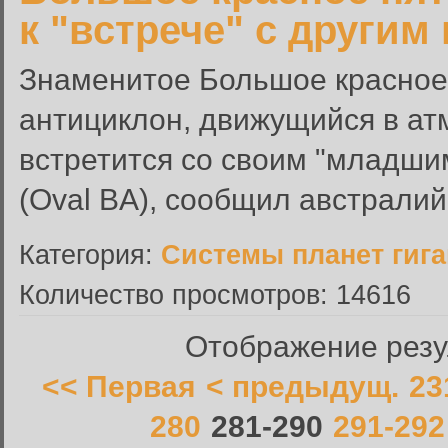
к "встрече" с други
Знаменитое Большое красное 
антициклон, движущийся в а
встретится со своим "младш
(Oval BA), сообщил австралийс
Категория:
Системы планет гиг
Количество просмотров: 14616
Отображение резул
<< Первая
< предыдущ.
23
280
281-290
291-292