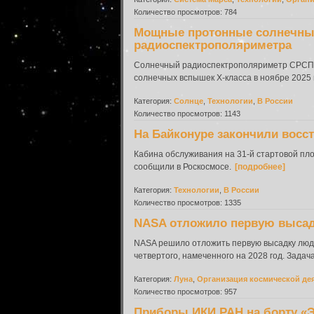
Количество просмотров: 784
Мощные протонные солнечные
радиоспектрополяриметра
Солнечный радиоспектрополяриметр СРСП на
солнечных вспышек X-класса в ноябре 2025 
Категория:
Солнце
,
Технологии
,
В России
Количество просмотров: 1143
На Байконуре закончили восс
Кабина обслуживания на 31-й стартовой пло
сообщили в Роскосмосе.
[подробнее]
Категория:
Технологии
,
В России
Количество просмотров: 1335
NASA отложило первую высадк
NASA решило отложить первую высадку людей
четвертого, намеченного на 2028 год. Задач
Категория:
Луна
,
Организация космической де
Количество просмотров: 957
Приборы ИКИ РАН на борту «