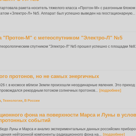
стартовала ракета-носитель тяжелого класса «Протон-М» с разгонным блоком
атом «Электро-Л» №5. Аппарат был успешно выведен на геостационарную...
а "Протон-М" с метеоспутником "Электро-Л" №5
етеорологическим спутником "Электро-Л" №5 прошел успешно с площадки №81
ого протонов, но не самых энергичных
026 г. в космосе вблизи Земли произошли неординарные явления. Это приход
опровождался рекордным потоком солнечных протонов...
[подробнее]
а
,
Технологии
,
В России
ционного фона на поверхности Марса и Луны в усло
протонных событий
бедо Луны и Марса и анализ экспериментальных данных российских приборо
дения нейтронной компоненты радиационного фона на...
[подробнее]