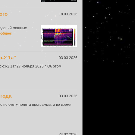
ого
18.03.2026
людений мощных
робнее]
-2.1а"
03.03.2026
з-2.1а" 27 ноября 2025 г. Об этом
 года
03.03.2026
 по счету полета программы, а во время
24.02.2026