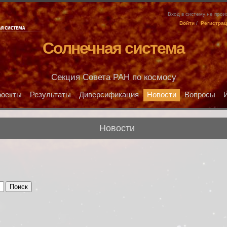
Вход в систему не про
Войти
/
Регистра
Солнечная система
Секция Совета РАН по космосу
оекты
Результаты
Диверсификация
Новости
Вопросы
Новости