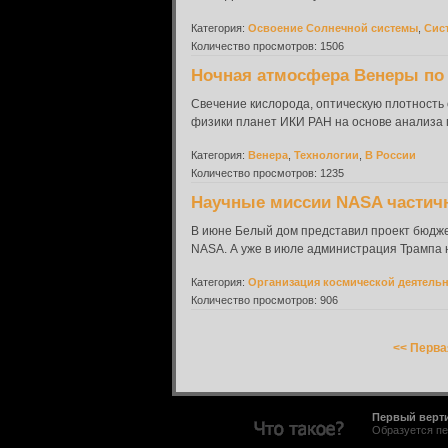
Категория:
Освоение Солнечной системы
,
Сис
Количество просмотров: 1506
Ночная атмосфера Венеры по
Свечение кислорода, оптическую плотность
физики планет ИКИ РАН на основе анализа 
Категория:
Венера
,
Технологии
,
В России
Количество просмотров: 1235
Научные миссии NASA частичн
В июне Белый дом представил проект бюдж
NASA. А уже в июле администрация Трампа н
Категория:
Организация космической деятель
Количество просмотров: 906
<< Перва
Первый верт
Образуется пе