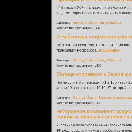
12 февраля 2026 г. с космодрома Байконур 
гидрометеорологическим космическим аппар
Категория:
Земля
,
Технологии
,
В России
Количество просмотров: 1645
С Байконура стартовала ракет
Пуск ракеты-носителя "Протон-М" с гидром
трансляции Роскосмоса.
[подробнее]
Категория:
Земля
,
Технологии
,
В России
Количество просмотров: 1488
Солнце отправило к Земле мн
После солнечной вспышки X1.9 18 января 2
массы 19 января около 19:10 UT, который с
Категория:
Солнце
,
Земля
,
Межпланетная сред
Количество просмотров: 1488
Нейтронная компонента радиа
солнца и мощных солнечных 
Численное моделирование нейтронного аль
ФРЕНД позволили изучить особенности пове