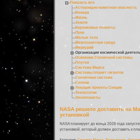
Показать все
Астероидно-кометная опасность
Венера
Жизнь
Земля
Карликовые планеты
Луна
Малые тела
Межпланетная среда
Меркурий
Организация космической деятел
Освоение Солнечной системы
Плутон
Система Марса
Системы планет гигантов
Солнечная система
Солнце
Текущие проекты Секции
Технологии
Экзопланеты
NASA решило доставить на Ма
установкой
NASA планирует до конца 2028 года запусти
установкой, который должен доставить к пла
Категория:
Система Марса
,
Технологии
,
Органи