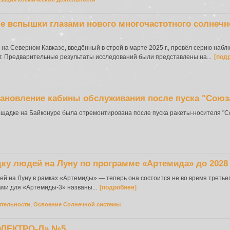
 вспышки глазами нового многочастотного солнечн
 Северном Кавказе, введённый в строй в марте 2025 г., провёл серию наб
г. Предварительные результаты исследований были представлены на...
[под
тановление кабины обслуживания после пуска "Союза
щадке на Байконуре была отремонтирована после пуска ракеты-носителя "Сою
у людей на Луну по программе «Артемида» до 2028
 на Луну в рамках «Артемиды» — теперь она состоится не во время третьего
ами для «Артемиды-3» названы...
[подробнее]
ятельности
,
Освоение Солнечной системы
ЭЛЕКТРО-Л» №5