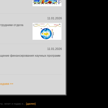
11.01.2026
отрудники отдела
11.01.2026
ращение финансирования научных программ
едняя >>
, зенит и надир и...
[далее]