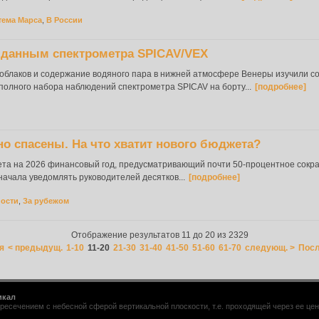
тема Марса
,
В России
 данным спектрометра SPICAV/VEX
 облаков и содержание водяного пара в нижней атмосфере Венеры изучили с
полного набора наблюдений спектрометра SPICAV на борту...
[подробнее]
о спасены. На что хватит нового бюджета?
ета на 2026 финансовый год, предусматривающий почти 50-процентное сок
ачала уведомлять руководителей десятков...
[подробнее]
ности
,
За рубежом
Отображение результатов 11 до 20 из 2329
я
< предыдущ.
1-10
11-20
21-30
31-40
41-50
51-60
61-70
следующ. >
Посл
икал
ресечением с небесной сферой вертикальной плоскости, т.е. проходящей через ее центр