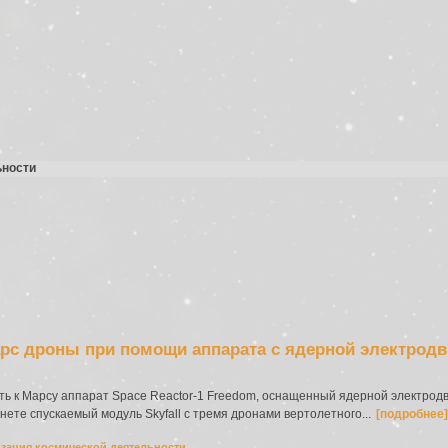
ьности
рс дроны при помощи аппарата с ядерной электродв
ть к Марсу аппарат Space Reactor-1 Freedom, оснащенный ядерной электрод
нете спускаемый модуль Skyfall с тремя дронами вертолетного...
[подробнее]
зация космической деятельности