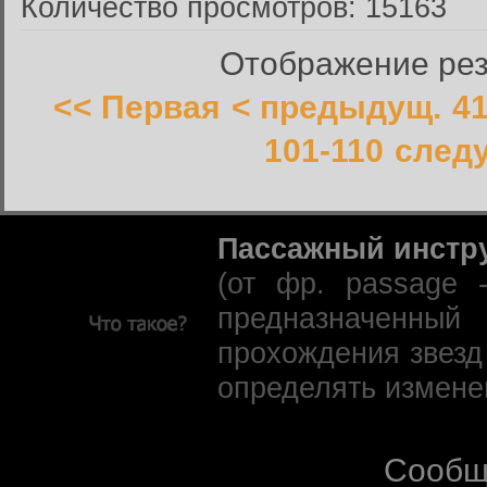
Количество просмотров: 15163
Отображение резу
<< Первая
< предыдущ.
41
101-110
след
Пассажный инстр
(от фр. passage 
предназначенны
прохождения звезд
определять измене
Сообщ