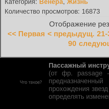
Категория:
Венера
,
Жизнь
Количество просмотров: 16873
Отображение резу
<< Первая
< предыдущ.
21-
90
следующ
Пассажный инстр
(от фр. passage 
предназначенны
прохождения звезд
определять измене