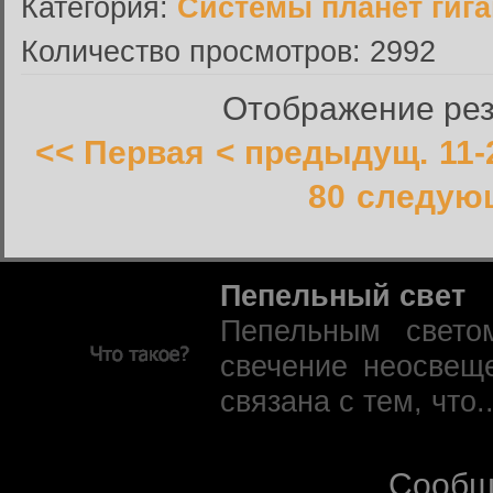
Категория:
Системы планет гиг
Количество просмотров: 2992
Отображение резу
<< Первая
< предыдущ.
11-
80
следующ
Пепельный свет
Пепельным свето
свечение неосвещ
связана с тем, что.
Сообщ