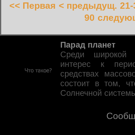
<< Первая
< предыдущ.
21-
90
следующ
Парад планет
Среди широкой 
интерес к пери
средствах массов
состоит в том, ч
Солнечной системы
Сообщ