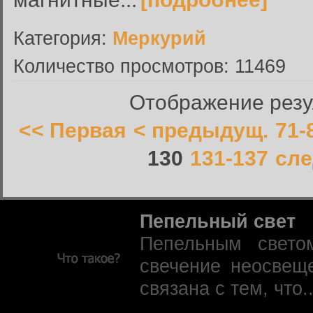
Категория:
Меркурий
Количество просмотров: 11469
Отображение резул
<< Первая
< предыдущ.
71-
130
131-137
сле
Пепельный свет
Пепельным свето
свечение неосвещ
связана с тем, что.