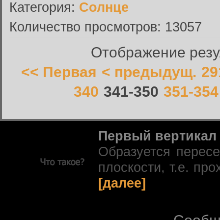
Категория:
Солнце
Количество просмотров: 13057
Отображение резул
<< Первая
< предыдущ.
29
340
341-350
351-354
Первый вертикал
Образуется перес
плоскости, т.е. про
[далее]