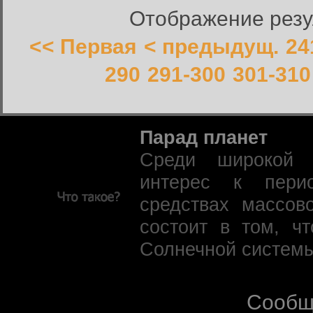
Отображение резул
<< Первая
< предыдущ.
24
290
291-300
301-310
Парад планет
Среди широкой 
интерес к пери
средствах массов
состоит в том, ч
Солнечной системы
Сообщ