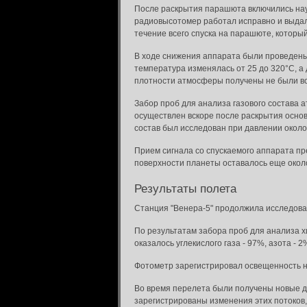
После раскрытия парашюта включились нау
радиовысотомер работал исправно и выдал т
течение всего спуска на парашюте, который
В ходе снижения аппарата были проведены
температура изменялась от 25 до 320°С, а 
плотности атмосферы получены не были в
Забор проб для анализа газового состава
осуществлен вскоре после раскрытия основ
состав был исследован при давлении около
Прием сигнала со спускаемого аппарата п
поверхности планеты оставалось еще окол
Результаты полета
Станция "Венера-5" продолжила исследова
По результатам забора проб для анализа х
оказалось углекислого газа - 97%, азота -
Фотометр зарегистрировал освещенность ни
Во время перелета были получены новые да
зарегистрированы изменения этих потоков,