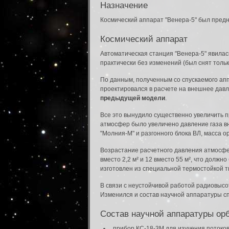
Назначение
Космический аппарат "Венера-5" был предн
Космический аппарат
Автоматическая станция "Венера-5" явилас
практически без изменений (был снят толь
По данным, полученным со спускаемого ап
проектировался в расчете на внешнее дав
предыдущей модели
.
Все это вынудило существенно увеличить пр
атмосфер было увеличено давление газа вн
"Молния-М" и разгонного блока ВЛ, масса о
Возрастание расчетного давления атмосфе
вместо 2,2 м² и 12 вместо 55 м², что дол
изготовлен из специальной термостойкой 
В связи с неустойчивой работой радиовыс
Изменился и состав научной аппаратуры сп
Состав научной аппаратуры ор
прибор КС-18-3М для изучения потоков