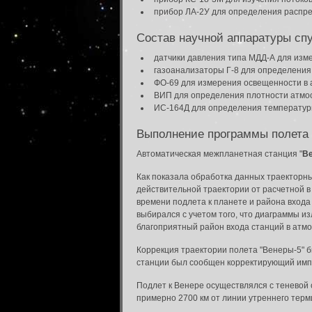
прибор ЛА-2У для определения распре
Состав научной аппаратуры сп
датчики давления типа МДД-А для измер
газоанализаторы Г-8 для определения
ФО-69 для измерения освещенности в
ВИП для определения плотности атмо
ИС-164Д для определения температур
Выполнение программы полета
Автоматическая межпланетная станция "
Ве
Как показала обработка данных траекторн
действительной траектории от расчетной в
времени подлета к планете и района вход
выбирался с учетом того, что диаграммы 
благоприятный район входа станций в атмо
Коррекция траектории полета "Венеры-5" 
станции был сообщен корректирующий импул
Подлет к Венере осуществлялся с теневой
примерно 2700 км от линии утреннего терм