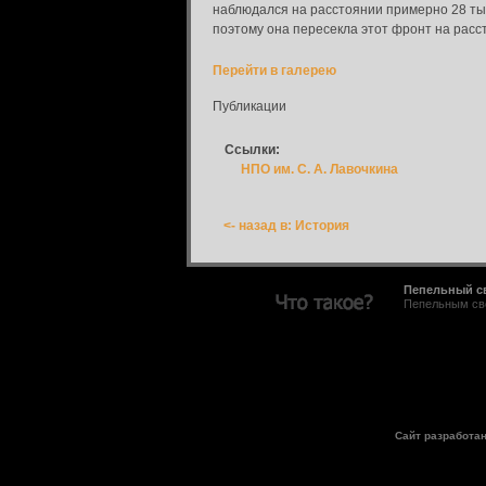
наблюдался на расстоянии примерно 28 тыс
поэтому она пересекла этот фронт на расст
Перейти в галерею
Публикации
Ссылки:
НПО им. С. А. Лавочкина
<- назад в: История
Пепельный с
Пепельным све
Сайт разработа