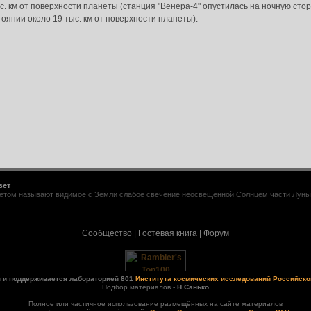
. км от поверхности планеты (станция "Венера-4" опустилась на ночную стор
оянии около 19 тыс. км от поверхности планеты).
вет
том называют видимое с Земли слабое свечение неосвещенной Солнцем части Луны. Е
Сообщество
|
Гостевая книга
|
Форум
н и поддерживается лабораторией 801
Института космических исследований Российско
Подбор материалов -
Н.Санько
Полное или частичное использование размещённых на сайте материалов