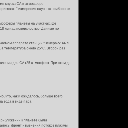
мя спуска СА в атмосфере
"привязать" измерения научных приборов в
мосферы планеты на участках, где
 18 км над поверхностью. Данные по
каемом аппарате станции "Венера-5" был
 а температура около 25°С. Второй раз
ачения для СА (25 атмосфер). При этом до
, что, как и ожидалось, больше всего
а вода в виде пара.
 приближении к планете были
далось, фронт изменения потоков плазмы