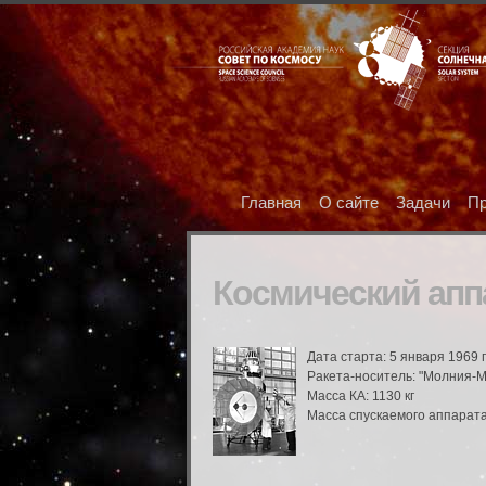
Главная
О сайте
Задачи
Пр
Космический апп
Дата старта: 5 января 1969 
Ракета-носитель: "Молния-М
Масса КА: 1130 кг
Масса спускаемого аппарата: