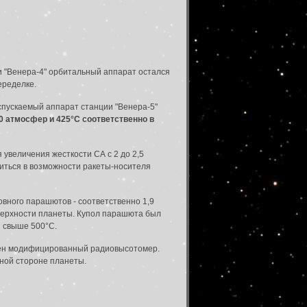
и "Венера-4" орбитальный аппарат остался
еределке.
спускаемый аппарат станции "Венера-5"
0 атмосфер и 425°С соответственно в
 увеличения жесткости СА с 2 до 2,5
житься в возможности ракеты-носителя
вного парашютов - соответственно 1,9
оверхности планеты. Купол парашюта был
 свыше 500°С.
влен модифицированный радиовысотомер.
чной стороне планеты.