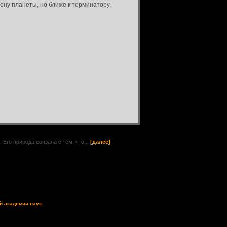
ону планеты, но ближе к терминатору,
го природа связана с тем, что...
[далее]
й академии наук
.