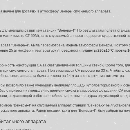
азначен для доставки в атмосферу Венеры спускаемого аппарата.
ь дальнейшим развитием станции "Венера-4". По результатам полета станци
ко магнитометр СГ 59М), зато спускаемый аппарат подвергся существенной п
парата "Венера-4", была пересмотрена модель атмосферы Венеры. Поэтому 
ление 25 атмосфер и температуру у поверхности
планеты 290±10°С против 1
очность конструкции СА за счет увеличения толщины стенок. Кроме того, для
утри спускаемого аппарата. При этом масса СА выросла на 33 кг. Чтобы уло
рбитального аппарата была снижена на 14 кг за счет снятия магнитометра.
ры позволило также уменьшить величину площади куполов тормозного и осно
жно было привести к уменьшению времени спуска в атмосфере до касания СА п
ткани, сохраняющей работоспособность при температурах окружающей среды
отомера "Венеры-4" на спускаемый аппарат станции "Венера-5" был устано
ускаемого аппарата. Район посадки, как и для "Венеры-4", был выбран на но
битального аппарата
 космических частиц;