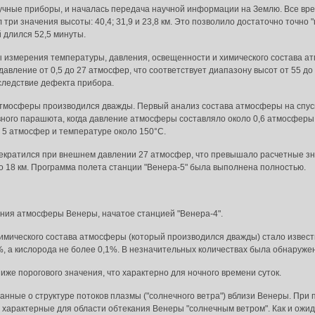
чные приборы, и началась передача научной информации на Землю. Все вре
ри значения высоты: 40,4; 31,9 и 23,8 км. Это позволило достаточно точно 
 длился 52,5 минуты.
 измерения температуры, давления, освещенности и химического состава ат
давление от 0,5 до 27 атмосфер, что соответствует диапазону высот от 55 до
следствие дефекта прибора.
 атмосферы производился дважды. Первый анализ состава атмосферы на спус
ного парашюта, когда давление атмосферы составляло около 0,6 атмосферы,
 5 атмосфер и температуре около 150°С.
рекратился при внешнем давлении 27 атмосфер, что превышало расчетные зн
о 18 км. Программа полета станции "Венера-5" была выполнена полностью.
ния атмосферы Венеры, начатое станцией "Венера-4".
имического состава атмосферы (который производился дважды) стало известно
 2%, а кислорода не более 0,1%. В незначительных количествах была обнаружен
же порогового значения, что характерно для ночного времени суток.
нные о структуре потоков плазмы ("солнечного ветра") вблизи Венеры. При
 характерные для области обтекания Венеры "солнечным ветром". Как и ожи