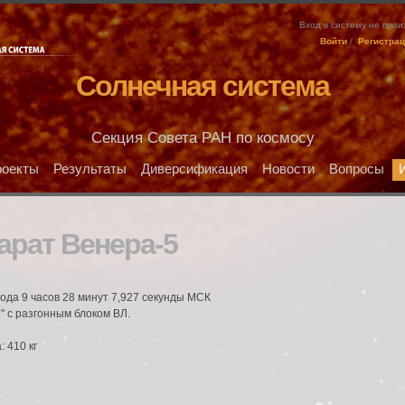
Вход в систему не про
Войти
/
Регистра
Солнечная система
Секция Совета РАН по космосу
оекты
Результаты
Диверсификация
Новости
Вопросы
арат Венера-5
года 9 часов 28 минут 7,927 секунды МСК
" с разгонным блоком ВЛ.
 410 кг