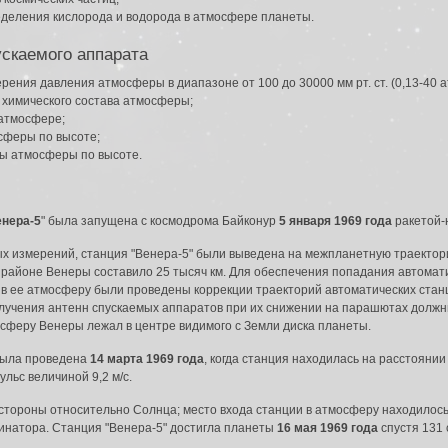
деления кислорода и водорода в атмосфере планеты.
ускаемого аппарата
ения давления атмосферы в диапазоне от 100 до 30000 мм рт. ст. (0,13-40 а
 химического состава атмосферы;
 атмосфере;
сферы по высоте;
ы атмосферы по высоте.
нера-5
" была запущена с космодрома Байконур
5 января 1969 года
ракетой-
ых измерений, станция "Венера-5" были выведена на межпланетную траектор
 районе Венеры составило 25 тысяч км. Для обеспечения попадания автомати
а в ее атмосферу были проведены коррекции траекторий автоматических стан
излучения антенн спускаемых аппаратов при их снижении на парашютах долж
сферу Венеры лежал в центре видимого с Земли диска планеты.
была проведена
14 марта 1969 года
, когда станция находилась на расстоянии
ьс величиной 9,2 м/с.
 стороны относительно Солнца; место входа станции в атмосферу находилось
инатора. Станция "Венера-5" достигла планеты
16 мая 1969 года
спустя 131 