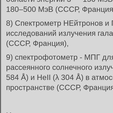
180–500 МэВ (СССР, Франция
8) Спектрометр НЕйтронов и
исследований излучения гала
(СССР, Франция),
9) спектрофотометр - МПГ дл
рассеянного солнечного излуче
584 Å) и НеII (λ 304 Å) в ат
пространстве (СССР, Франция