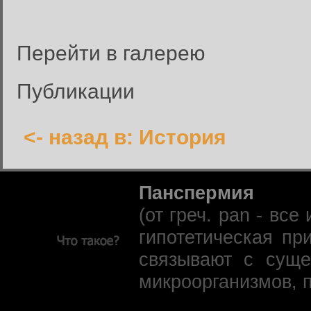
Перейти в галерею
Публикации
<- назад в: История
Панспермия
(от греч. pan - вс
гипотетическая пр
связывают с суще
микроорганизмов, 