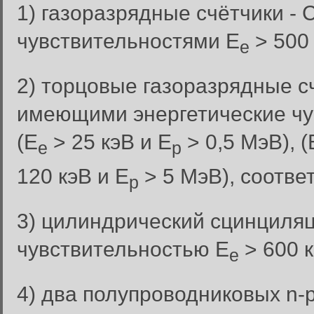
1) газоразрядные счётчики - 
чувствительностями Е
> 500 
е
2) торцовые газоразрядные с
имеющими энергетические чув
(Е
> 25 кэВ и Е
> 0,5 МэВ), (
е
р
120 кэВ и Е
> 5 МэВ), соотве
р
3) цилиндрический сцинциляц
чувствительностью Е
> 600 к
е
4) два полупроводниковых n-