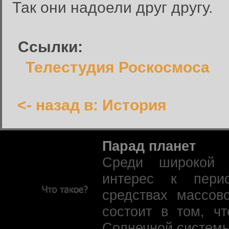
Так они надоели друг другу.
Ссылки:
Телестудия Роскосмоса
<- назад в: История
Парад планет
Среди широкой 
интерес к пери
средствах массов
состоит в том, ч
Солнечной системы