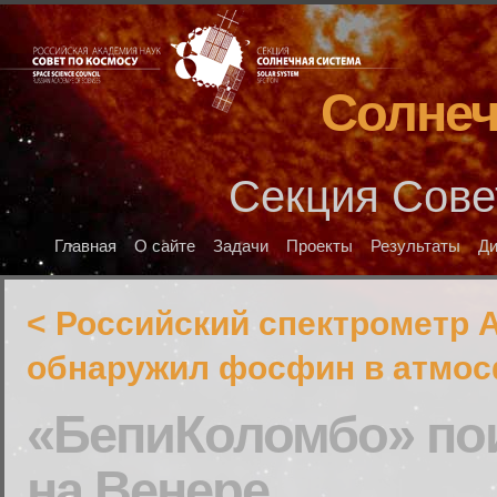
Солнеч
Секция Сове
Главная
О сайте
Задачи
Проекты
Результаты
Д
< Российский спектрометр 
обнаружил фосфин в атмос
«БепиКоломбо» по
на Венере