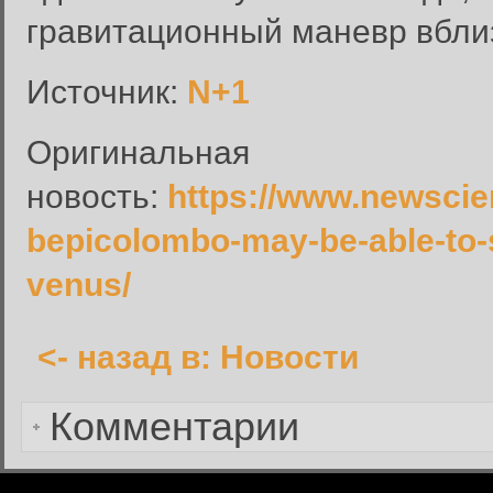
гравитационный маневр вбли
Вход в систему
Источник:
N+1
Введите имя пользователя и п
Вход в систему
Оригинальная
Имя пользователя:
новость:
https://www.newscien
Пароль:
bepicolombo-may-be-able-to-se
Запомнить меня:
venus/
<- назад в: Новости
Забыли пароль?
Комментарии