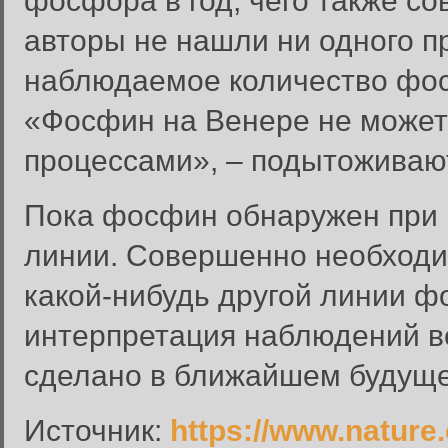
фосфора в год, чего также с
авторы не нашли ни одного п
наблюдаемое количество фо
«Фосфин на Венере не може
процессами», – подытоживаю
Пока фосфин обнаружен при 
Вход в систему
линии. Совершенно необходи
Введите имя пользователя и п
какой-нибудь другой линии ф
Вход в систему
Имя пользователя:
интерпретация наблюдений ве
Пароль:
сделано в ближайшем будущ
Запомнить меня:
Источник:
https://www.nature