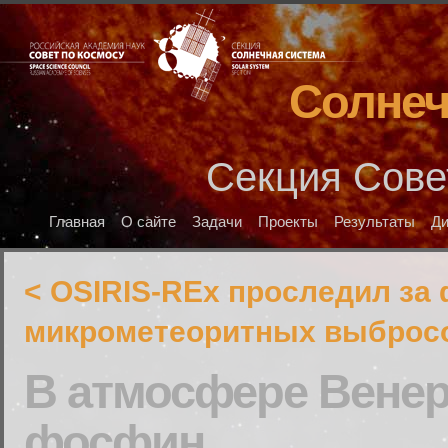
Солнеч
Секция Сове
Главная
О сайте
Задачи
Проекты
Результаты
Д
< OSIRIS-REx проследил з
микрометеоритных выбросо
В атмосфере Вене
фосфин