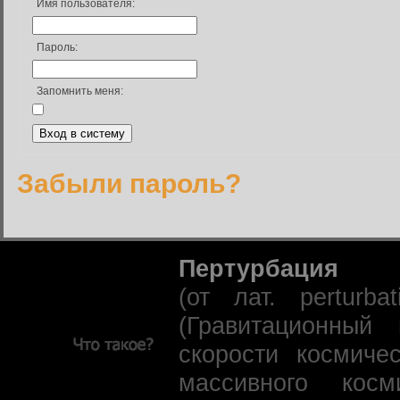
Имя пользователя:
Пароль:
Запомнить меня:
Забыли пароль?
Пертурбация
(от лат. perturb
(Гравитационный
скорости космиче
массивного кос