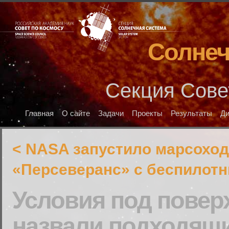
Солнеч
Секция Сове
Главная
О сайте
Задачи
Проекты
Результаты
Д
< NASA запустило марсоход
«Персеверанс» с беспилот
Условия под повер
назвали подходящ