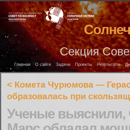
Солнеч
Секция Сове
Главная
О сайте
Задачи
Проекты
Результаты
Д
< Комета Чурюмова — Гера
образовалась при скользя
Ученые выяснили, 
Марс обладал мо