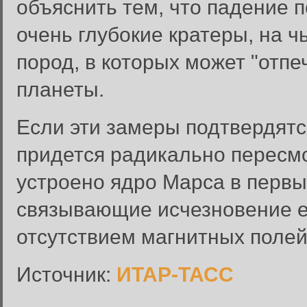
объяснить тем, что падение 
очень глубокие кратеры, на 
пород, в которых может "отп
планеты.
Если эти замеры подтвердятс
Вход в систему
придется радикально пересмо
Введите имя пользователя и п
устроено ядро Марса в первые
Вход в систему
Имя пользователя:
связывающие исчезновение е
Пароль:
отсутствием магнитных полей
Запомнить меня:
Источник:
ИТАР-ТАСС