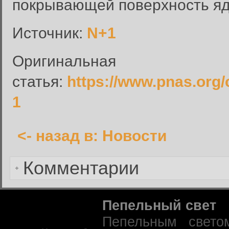
покрывающей поверхность я
Введите имя пользователя и п
Источник:
N+1
Вход в систему
Имя пользователя:
Оригинальная
Пароль:
статья:
https://www.pnas.org/
Запомнить меня:
1
<- назад в: Новости
Забыли пароль?
Комментарии
Пепельный свет
Пепельным свето