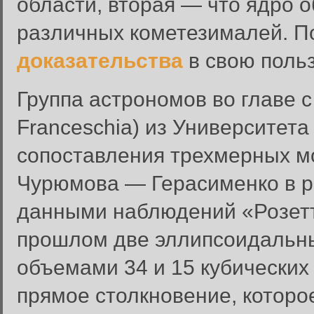
области, вторая — что ядро 
различных кометезималей. П
доказательства
в свою польз
Группа астрономов во главе 
Franceschia) из Университет
сопоставления трехмерных м
Чурюмова — Герасименко в ре
данными наблюдений «Розетт
прошлом две эллипсоидальн
объемами 34 и 15 кубических
прямое столкновение, которо