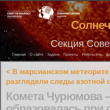
Солнеч
Секция Сове
Главная
О сайте
Задачи
Проекты
Результаты
Д
< В марсианском метеорите
разглядели следы азотной 
Комета Чурюмова 
образовалась при