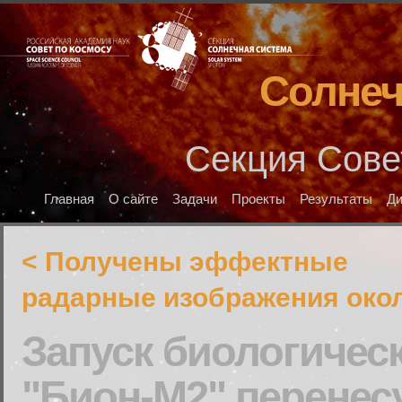
Солнеч
Секция Сове
Главная
О сайте
Задачи
Проекты
Результаты
Д
< Получены эффектные
радарные изображения окол
Запуск биологическ
"Бион-М2" перенесу