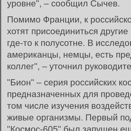
уровне", – сообщил Сычев.
Помимо Франции, к российск
хотят присоединиться другие 
где-то к полусотне. В исслед
американцы, немцы, есть пре
коллег", – уточнил руководит
"Бион" – серия российских ко
предназначенных для проведе
Вход в систему
том числе изучения воздейст
Введите имя пользователя и п
живые организмы. Первый по
Вход в систему
Имя пользователя:
"Космос-605" был запущен еще