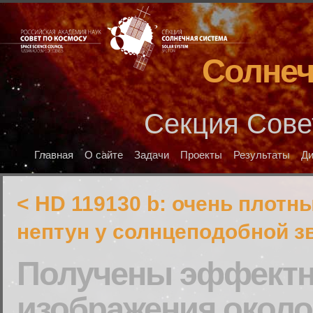
Солнеч
Секция Сове
Главная
О сайте
Задачи
Проекты
Результаты
Д
< HD 119130 b: очень плотн
нептун у солнцеподобной з
Получены эффект
изображения около