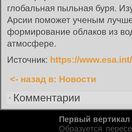
глобальная пыльная буря. Из
Введите имя пользователя и п
Арсии поможет ученым лучше
Вход в систему
Имя пользователя:
формирование облаков из во
Пароль:
атмосфере.
Запомнить меня:
Источник:
https://www.esa.i
<- назад в: Новости
Забыли пароль?
Комментарии
Первый вертикал
Образуется перес