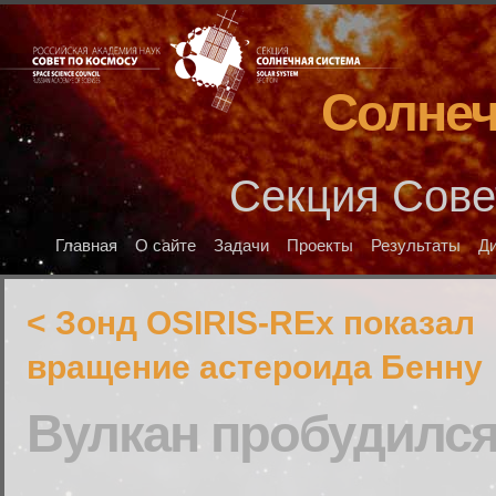
Солнеч
Секция Сове
Главная
О сайте
Задачи
Проекты
Результаты
Д
< Зонд OSIRIS-REx показал
вращение астероида Бенну
Вулкан пробудилс