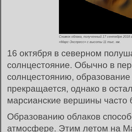
Снимок облака, полученный 17 сентября 2018 
«Марс-Экспресс» с высоты 11 тыс. км.
16 октября в северном полу
солнцестояние. Обычно в пе
солнцестоянию, образование 
прекращается, однако в ост
марсианские вершины часто 
Образованию облаков способ
атмосфере. Этим летом на М
Вход в систему