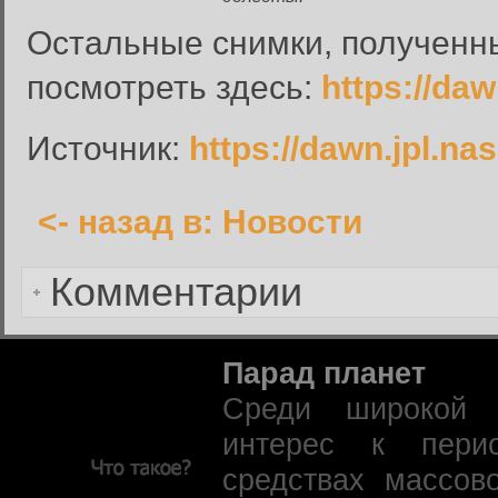
Имя пользователя:
Остальные снимки, полученн
Пароль:
посмотреть здесь:
https://da
Запомнить меня:
Источник:
https://dawn.jpl.na
<- назад в: Новости
Забыли пароль?
Комментарии
Парад планет
Среди широкой 
интерес к пери
средствах массов