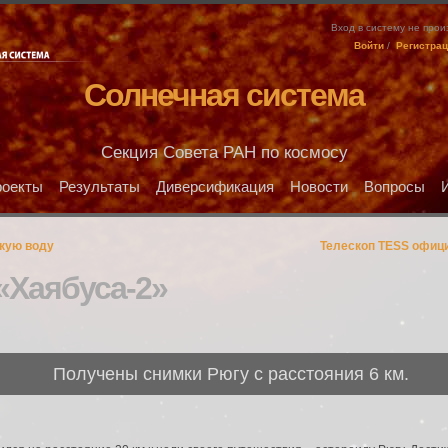
Вход в систему не про
Войти
/
Регистра
Солнечная система
Секция Совета РАН по космосу
оекты
Результаты
Диверсификация
Новости
Вопросы
кую воду
Телескоп TESS офици
«Хаябуса-2»
Получены снимки Рюгу с расстояния 6 км.