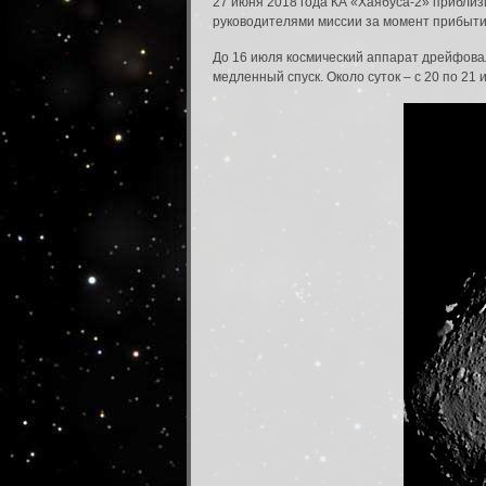
27 июня 2018 года КА «Хаябуса-2» приблиз
руководителями миссии за момент прибыти
До 16 июля космический аппарат дрейфовал
медленный спуск. Около суток – с 20 по 21