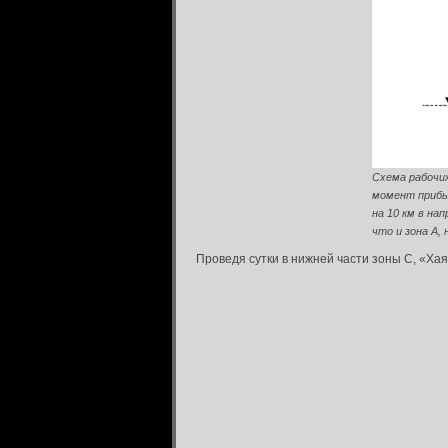
Схема рабочих
момент прибыт
на 10 км в на
что и зона А,
Проведя сутки в нижней части зоны С, «Хая