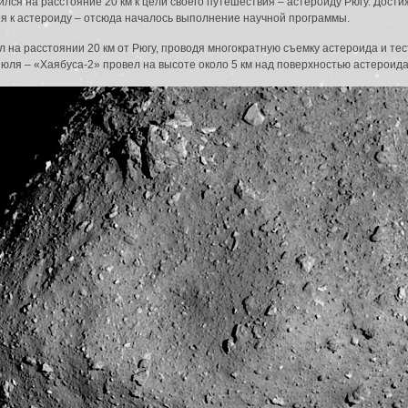
ился на расстояние 20 км к цели своего путешествия – астероиду Рюгу. Дост
я к астероиду – отсюда началось выполнение научной программы.
 на расстоянии 20 км от Рюгу, проводя многократную съемку астероида и те
 июля – «Хаябуса-2» провел на высоте около 5 км над поверхностью астероида