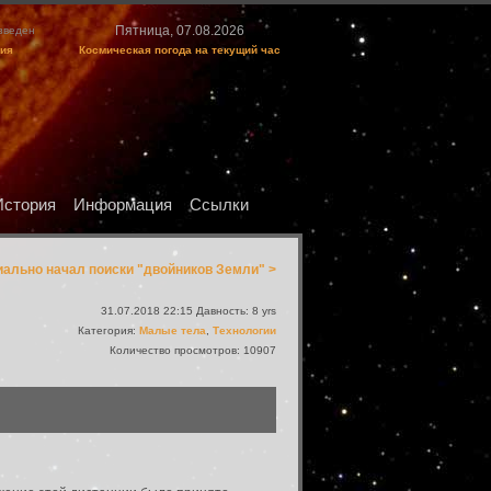
Пятница, 07.08.2026
изведен
ция
Космическая погода на текущий час
История
Информация
Ссылки
ально начал поиски "двойников Земли" >
31.07.2018 22:15 Давность: 8 yrs
Категория:
Малые тела
,
Технологии
Количество просмотров: 10907