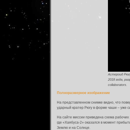
Астероид Рюгу
2018 года, раз
collaborators.
Полноразмерное изображение
На представленном снимке видно, что пове
ударный кратер Рюгу в форме чаши – уже 
На сайте миссии приведена схема рабочих 
где «Хаябуса-2» оказался в момент прибыт
Землю и на Солнце.