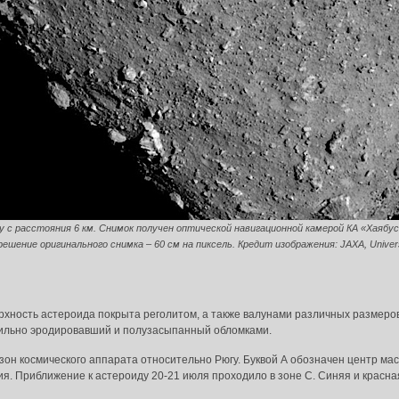
 с расстояния 6 км. Снимок получен оптической навигационной камерой КА «Хаябус
решение оригинального снимка – 60 см на пиксель. Кредит изображения: JAXA, Univers
рхность астероида покрыта реголитом, а также валунами различных размеро
сильно эродировавший и полузасыпанный обломками.
зон космического аппарата относительно Рюгу. Буквой А обозначен центр мас
ия. Приближение к астероиду 20-21 июля проходило в зоне С. Синяя и красн