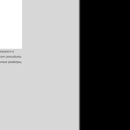
казался в
ожет отходить
ечные размеры,