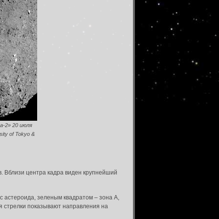
а-2» 20 июля
ity of Tokyo &
в. Вблизи центра кадра виден крупнейший
с астероида, зеленым квадратом – зона А,
ая стрелки показывают направления на