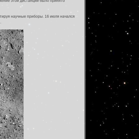
ижение этой дистанции было принято
стируя научные приборы. 16 июля начался
.