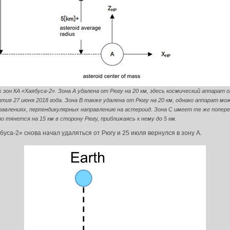
 зон КА «Хаябуса-2». Зона А удалена от Рюгу на 20 км, здесь космический аппарат о
ия 27 июня 2018 года. Зона B также удалена от Рюгу на 20 км, однако аппарат м
правлениях, перпендикулярных направлению на астероид. Зона С имеет те же попер
 но тянется на 15 км в сторону Рюгу, приближаясь к нему до 5 км.
буса-2» снова начал удаляться от Рюгу и 25 июля вернулся в зону А.