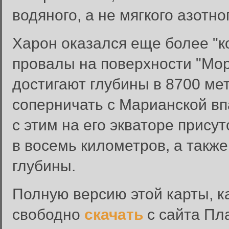
водяного, а не мягкого азотн
Харон оказался еще более "к
провалы на поверхности "Мор
достигают глубины в 8700 мет
соперничать с Марианской в
с этим на его экваторе прису
в восемь километров, а такж
Вход в систему
глубины.
Введите имя пользователя и п
Полную версию этой карты, к
Вход в систему
Имя пользователя:
свободно
скачать
с сайта Пл
Пароль: