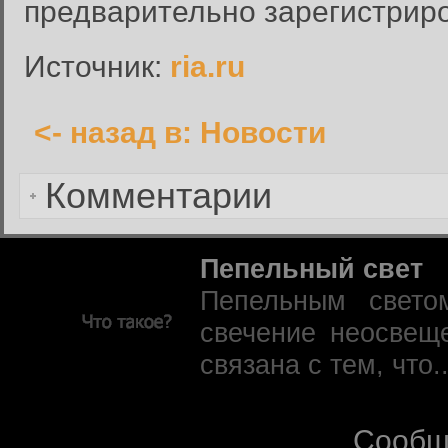
предварительно зарегистрир
Запомнить меня:
Источник:
ria.ru
<- назад в: Новости
Забыли пароль?
Комментарии
Пепельный свет
Пепельным свето
свечение неосвещ
связана с тем, что.
Сообщ