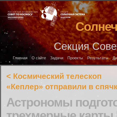
Солнеч
Секция Сове
Главная
О сайте
Задачи
Проекты
Результаты
Д
< Космический телескоп
«Кеплер» отправили в спячк
Астрономы подгот
трехмерные карты 