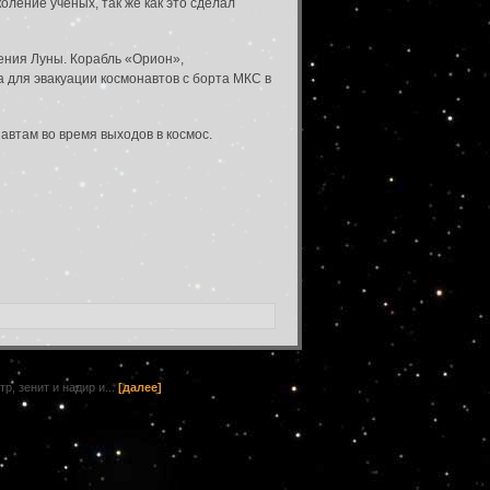
оление ученых, так же как это сделал
ения Луны. Корабль «Орион»,
а для эвакуации космонавтов с борта МКС в
автам во время выходов в космос.
, зенит и надир и...
[далее]