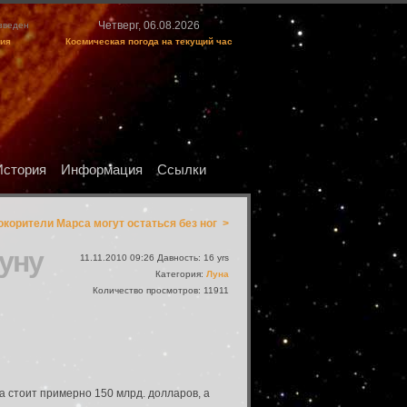
Четверг, 06.08.2026
изведен
ция
Космическая погода на текущий час
История
Информация
Ссылки
окорители Марса могут остаться без ног >
Луну
11.11.2010 09:26 Давность: 16 yrs
Категория:
Луна
Количество просмотров: 11911
а стоит примерно 150 млрд. долларов, а