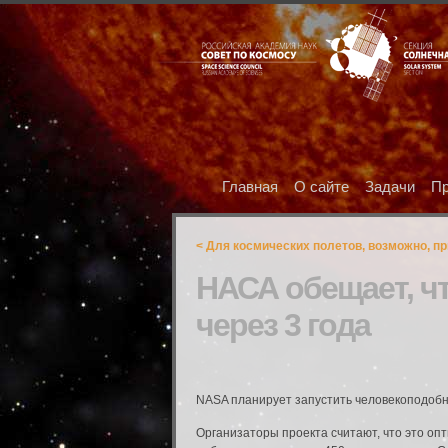
Главная
О сайте
Задачи
Пр
< Для космических полетов, возможно, 
НАСА обещает, чт
через 3 года
NASA планирует запустить человекоподобно
Организаторы проекта считают, что это опт