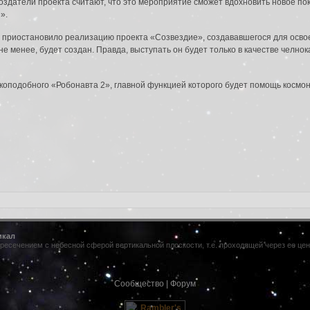
оздатели проекта считают, что это мероприятие сможет вдохновить новое пок
».
да в систему:
 приостановило реализацию проекта «Созвездие», создававшегося для осво
е менее, будет создан. Правда, выступать он будет только в качестве челнок
оподобного «Робонавта 2», главной функцией которого будет помощь космон
икал
ресечением с небесной сферой вертикальной плоскости, т.е. проходящей через ее центр
Сообщество
|
Форум