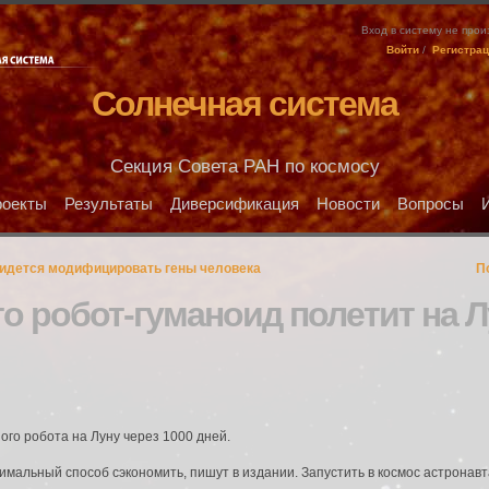
Вход в систему не про
Войти
/
Регистра
Солнечная система
Секция Совета РАН по космосу
оекты
Результаты
Диверсификация
Новости
Вопросы
придется модифицировать гены человека
П
о робот-гуманоид полетит на 
го робота на Луну через 1000 дней.
имальный способ сэкономить, пишут в издании. Запустить в космос астронавт