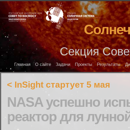
Солнеч
Секция Сове
Главная
О сайте
Задачи
Проекты
Результаты
Д
< InSight стартует 5 мая
NASA успешно исп
реактор для лунно