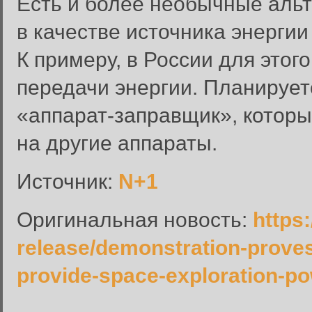
Есть и более необычные аль
в качестве источника энергии
К примеру, в России для это
передачи энергии. Планируетс
«аппарат-заправщик», которы
Вход в систему
на другие аппараты.
Введите имя пользователя и п
Источник:
N+1
Вход в систему
Имя пользователя:
Оригинальная новость:
https
Пароль:
release/demonstration-proves
Запомнить меня:
provide-space-exploration-p