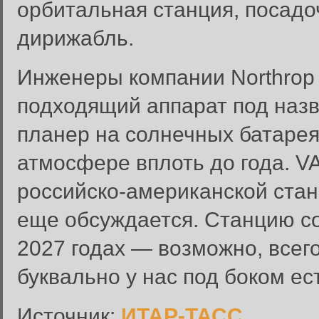
орбитальная станция, посадо
дирижабль.
Инженеры компании Northrop
подходящий аппарат под наз
планер на солнечных батарея
атмосфере вплоть до года. V
Вход в систему
российско-американской станц
Введите имя пользователя и п
еще обсуждается. Станцию со
Вход в систему
Имя пользователя:
2027 годах — возможно, всего
Пароль:
буквально у нас под боком ес
Запомнить меня:
Источник:
ИТАР-ТАСС