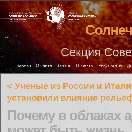
Солнеч
Секция Сове
Главная
О сайте
Задачи
Проекты
Результаты
Д
< Ученые из России и Итали
установили влияние релье
Почему в облаках 
может быть жизнь