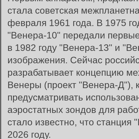
стала советская межпланетна
февраля 1961 года. В 1975 го
"Венера-10" передали первы
в 1982 году "Венера-13" и "В
изображения. Сейчас российс
разрабатывает концепцию ме
Венеры (проект "Венера-Д"), 
Вход в систему
предусматривать использован
Введите имя пользователя и п
аэростатных зондов для раб
Вход в систему
Имя пользователя:
стало известно, что станция 
Пароль:
2026 году.