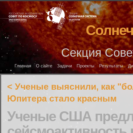
Солнеч
Секция Сове
Главная
О сайте
Задачи
Проекты
Результаты
Д
< Ученые выяснили, как "б
Юпитера стало красным
Ученые США предл
сейсмоактивность 