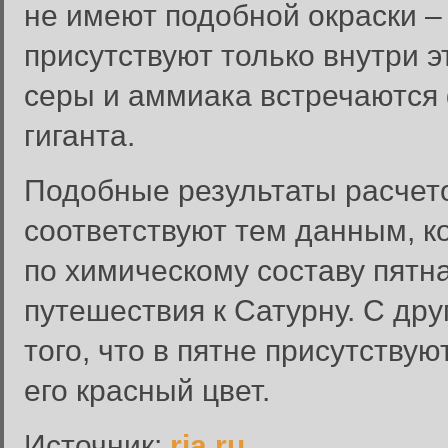
не имеют подобной окраски –
присутствуют только внутри э
серы и аммиака встречаются 
гиганта.
Подобные результаты расчето
соответствуют тем данным, 
по химическому составу пятна
путешествия к Сатурну. С др
того, что в пятне присутству
Вход в систему
его красный цвет.
Введите имя пользователя и п
Источник:
ria.ru
Вход в систему