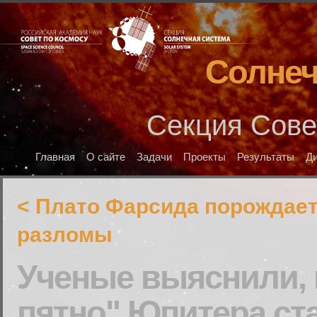
Солнеч
Секция Сове
Главная
О сайте
Задачи
Проекты
Результаты
Д
< Плато Фарсида порождае
разломы
Ученые выяснили, 
пятно" Юпитера ст