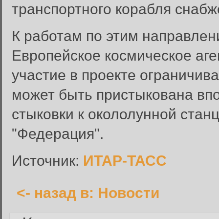
транспортного корабля снабж
К работам по этим направле
Европейское космическое аге
Вход в систему
участие в проекте ограничив
Введите имя пользователя и п
может быть пристыкована вп
Вход в систему
Имя пользователя:
стыковки к окололунной стан
Пароль:
"Федерация".
Запомнить меня:
Источник:
ИТАР-ТАСС
<- назад в: Новости
Забыли пароль?