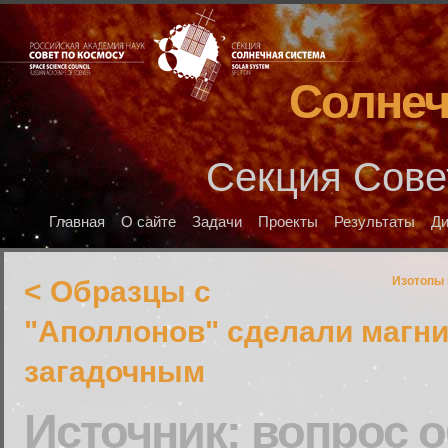
Солнеч
Секция Сове
Главная
О сайте
Задачи
Проекты
Результаты
Д
Изотопы 
< Образцы с
"Аполлонов" сделали магни
загадочным
Источник: вопрос о