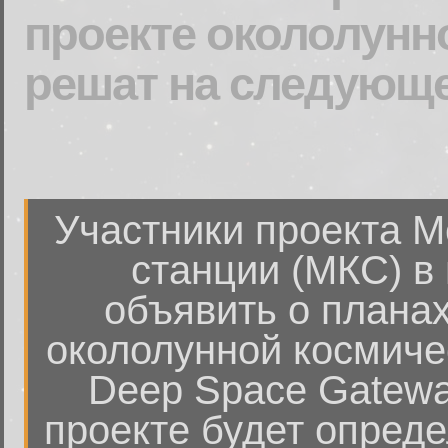
проекте окололунн
решат на следующ
Участники проекта 
станции (МКС) в 
объявить о планах
окололунной космичес
Deep Space Gateway
проекте будет опред