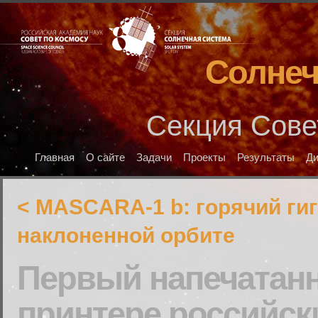
Солнеч
Секция Сове
Главная
О сайте
Задачи
Проекты
Результаты
Д
< MASCARA-1 b: горячий гиг
наклоненной орбите
Первый напечатанн
принтере российск