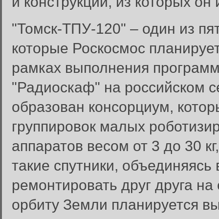
и конструкций, из которых он 
"Томск-ТПУ-120" – один из пя
которые Роскосмос планирует
рамках выполнения программ
"Радиоскаф" на российском с
образован консорциум, кото
группировок малых роботизи
аппаратов весом от 3 до 30 кг
Вход в систему
такие спутники, объединяясь 
Введите имя пользователя и п
ремонтировать друг друга на
Вход в систему
Имя пользователя:
орбиту Земли планируется вы
Пароль: