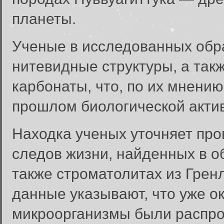
планеты.
Ученые в исследованных обр
нитевидные структуры, а так
карбонаты, что, по их мнению
прошлом биологической акти
Находка ученых уточняет пр
следов жизни, найденных в об
Вход в систему
также строматолитах из Гре
Введите имя пользователя и п
данные указывают, что уже о
Вход в систему
Имя пользователя:
микроорганизмы были распро