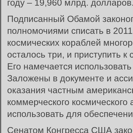
году – 19,960 млрд. долларов
Подписанный Обамой законоп
полномочиями списать в 201
космических кораблей многор
осталось три, и приступить к
Его намечается использовать
Заложены в документе и асс
оказания частным американс
коммерческого космического 
использовать для обеспечени
Сенатом Конгресса США закон
Вход в систему