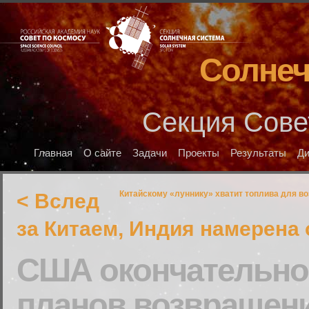
Солнеч
Секция Сове
Главная
О сайте
Задачи
Проекты
Результаты
Д
Китайскому «луннику» хватит топлива для во
< Вслед
за Китаем, Индия намерена
США окончательно 
планов возвращени