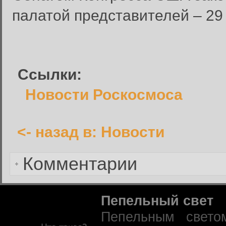
Введите имя пользователя и п
палатой представителей – 29
Вход в систему
Имя пользователя:
Пароль:
Ссылки:
Запомнить меня:
Новости Роскосмоса
<- назад в: Новости
Забыли пароль?
Комментарии
Пепельный свет
Пепельным свето