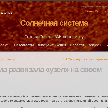
Вход в систему не про
Войти
/
Регистра
Солнечная система
Секция Совета РАН по космосу
оекты
Результаты
Диверсификация
Новости
Вопросы
 Curiosity
НАСА продолжит исследования
а развязала «узел» на своем
чной системы, образованный высокоэнергетическими нейтральными атомами,
шесть месяцев зондом IBEX, говорится в статье, опубликованной в Journal of 