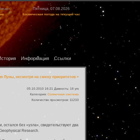
Пятница, 07.08.2026
изведен
ция
Космическая погода на текущий час
История
Информация
Ссылки
 Луны, несмотря на смену приоритетов >
05.10.2010 16:21 Давность: 16 yrs
Категория:
Солнечная система
Количество просмотров: 11233
 остался без «узла», свидетельствуют два
Geophysical Research.