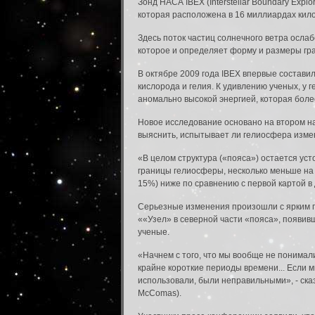
Зонд НАСА IBEX (Interstellar Boundary Exp
которая расположена в 16 миллиардах кил
Здесь поток частиц солнечного ветра осла
которое и определяет форму и размеры гр
В октябре 2009 года IBEX впервые составил
кислорода и гелия. К удивлению ученых, у
аномально высокой энергией, которая боле
Новое исследование основано на втором на
выяснить, испытывает ли гелиосфера изме
«В целом структура («пояса») остается ус
границы гелиосферы, несколько меньше на в
15%) ниже по сравнению с первой картой в д
Серьезные изменения произошли с ярким п
««Узел» в северной части «пояса», появивш
ученые.
«Начнем с того, что мы вообще не понимали
крайне короткие периоды времени... Если мы
использовали, были неправильными», - ска
McComas).