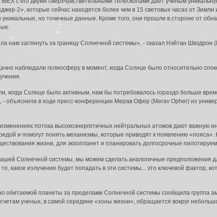
 IBEX с его двумя сверхчувствительными телескопами дает ученым уникальн
жер-2», которые сейчас находятся более чем в 15 световых часах от Земли
ли уникальные, но точечные данные. Кроме того, они прошли в стороне от обн
ные.
ила нам заглянуть за границу Солнечной системы», - сказал Нэйтан Швэдрон 
дачно наблюдали гелиосферу в момент, когда Солнце было относительно спо
учения.
и, когда Солнце было активным, нам бы потребовалось гораздо больше врем
 - объяснила в ходе пресс-конференции Мерав Офер (Merav Opher) из унив
 изменениях потока высокоэнергетичных нейтральных атомов дают важную и
редой и помогут понять механизмы, которые приводят к появлению «пояса». 
уществования жизни, для экзопланет и планировать долгосрочные пилотируем
нашей Солнечной системы, мы можем сделать аналогичные предположения дл
 то, какое излучение будет попадать в эти системы... это ключевой фактор, к
да в систему:
о обитаемой планеты за пределами Солнечной системы сообщила группа ам
счетам ученых, в самой середине «зоны жизни», обращается вокруг небольшой