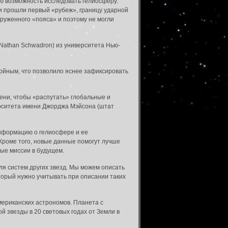
ую возможность исследовать гелиосферу.
 и прошли первый «рубеж», границу ударной
аруженного «пояса» и поэтому не могли
(Nathan Schwadron) из университета Нью-
койным, что позволило яснее зафиксировать
ени, чтобы «распутать» глобальные и
ерситета имени Джорджа Мэйсона (штат
нформацию о гелиосфере и ее
Кроме того, новые данные помогут лучше
ые миссии в будущем.
я систем других звезд. Мы можем описать
оторый нужно учитывать при описании таких
ериканских астрономов. Планета с
 звезды в 20 световых годах от Земли в