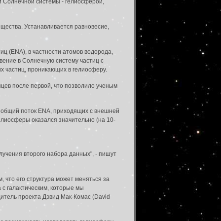
ей Солнечной системы - гелиосферой,
ещества. Устанавливается равновесие,
иц (ENA), в частности атомов водорода,
вение в Солнечную систему частиц с
их частиц, проникающих в гелиосферу.
цев после первой, что позволило ученым
то общий поток ENA, приходящих с внешней
гелиосферы оказался значительно (на 10-
лучения второго набора данных", - пишут
, что его структура может меняться за
а с галактическим, которые мы
итель проекта Дэвид Мак-Комас (David