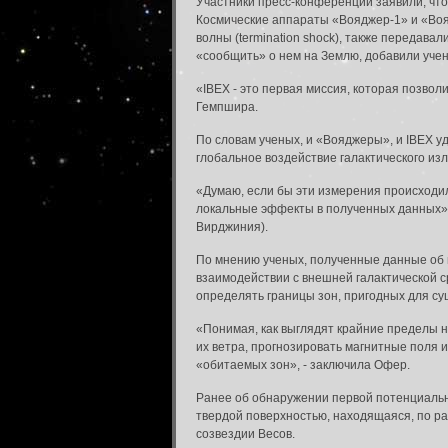
Участники пресс-конференции заявили, что
Космические аппараты «Вояджер-1» и «Вояд
волны (termination shock), также передава
«сообщить» о нем на Землю, добавили уче
«IBEX - это первая миссия, которая позвол
Гемпшира.
По словам ученых, и «Вояджеры», и IBEX у
глобальное воздействие галактического изл
«Думаю, если бы эти измерения происходил
локальные эффекты в полученных данных»,
Вирджиния).
По мнению ученых, полученные данные об
взаимодействии с внешней галактической с
определять границы зон, пригодных для с
«Понимая, как выглядят крайние пределы 
Вход в систему
их ветра, прогнозировать магнитные поля и
Введите имя пользователя и пароль для вхо
«обитаемых зон», - заключила Офер.
Вход в систему
Ранее об обнаружении первой потенциальн
Имя пользователя:
твердой поверхностью, находящаяся, по ра
созвездии Весов.