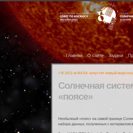
Главная
О сайте
Задачи
Пр
< В 2011-м NASA запустит новый марсоход
Солнечная систем
«поясе»
Необычный «пояс» на самой границе Солне
набора данных, полученных с интервалом в 