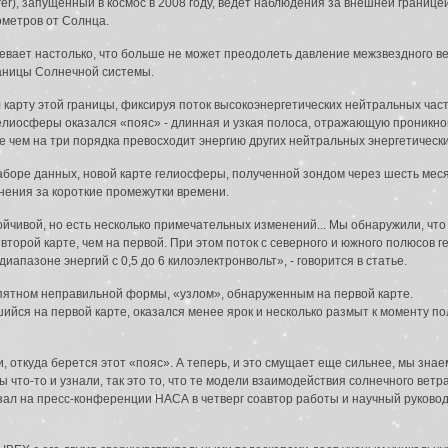
lorer), запущенный в космос в 2008 году, ведет наблюдения за внешней границ
ометров от Солнца.
бевает настолько, что больше не может преодолеть давление межзвездного в
аницы Солнечной системы.
 карту этой границы, фиксируя поток высокоэнергетических нейтральных част
 гелиосферы оказался «пояс» - длинная и узкая полоса, отражающую проникно
е чем на три порядка превосходит энергию других нейтральных энергетическ
боре данных, новой карте гелиосферы, полученной зондом через шесть меся
нения за короткие промежутки времени.
тойчивой, но есть несколько примечательных изменений... Мы обнаружили, ч
торой карте, чем на первой. При этом поток с северного и южного полюсов 
иапазоне энергий с 0,5 до 6 килоэлектронвольт», - говорится в статье.
ятном неправильной формы, «узлом», обнаруженным на первой карте.
ийся на первой карте, оказался менее ярок и несколько размыт к моменту по
, откуда берется этот «пояс». А теперь, и это смущает еще сильнее, мы знаем
 что-то и узнали, так это то, что те модели взаимодействия солнечного ветр
зал на пресс-конференции НАСА в четверг соавтор работы и научный руковод