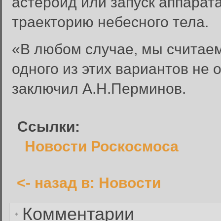
астероид или запуск аппарата
траекторию небесного тела.
«В любом случае, мы считае
Вход в систему
Введите имя пользователя и п
одного из этих вариантов не 
Вход в систему
заключил А.Н.Перминов.
Имя пользователя:
Пароль:
Ссылки:
Запомнить меня:
Новости Роскосмоса
<- назад в: Новости
Забыли пароль?
Комментарии