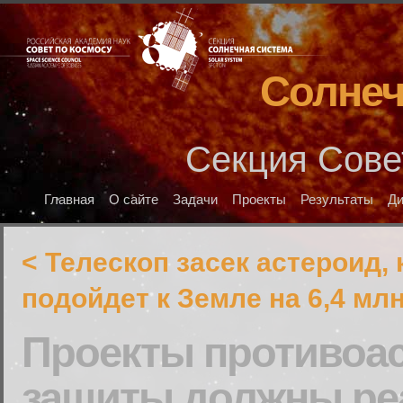
Солнеч
Секция Сове
Главная
О сайте
Задачи
Проекты
Результаты
Д
< Телескоп засек астероид,
подойдет к Земле на 6,4 мл
Проекты противоа
защиты должны ре