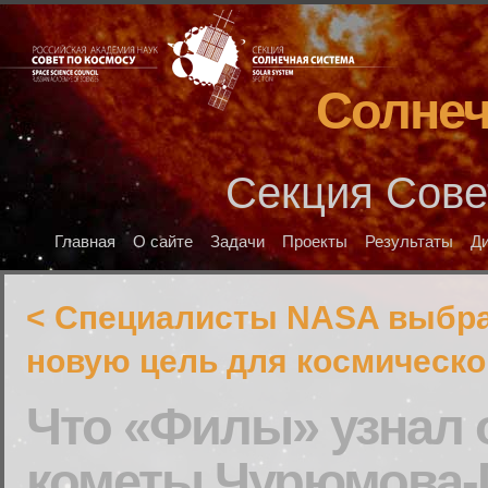
Солнеч
Секция Сове
Главная
О сайте
Задачи
Проекты
Результаты
Д
< Специалисты NASA выбр
новую цель для космическо
Что «Филы» узнал 
кометы Чурюмова-