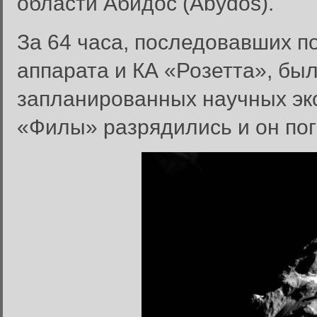
области Абидос (Abydos).
За 64 часа, последовавших п
аппарата и КА «Розетта», бы
запланированных научных экс
«Филы» разрядились и он пог