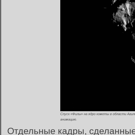
Спуск «Филы» на ядро кометы в области Агилк
анимацию.
Отдельные кадры, сделанные с