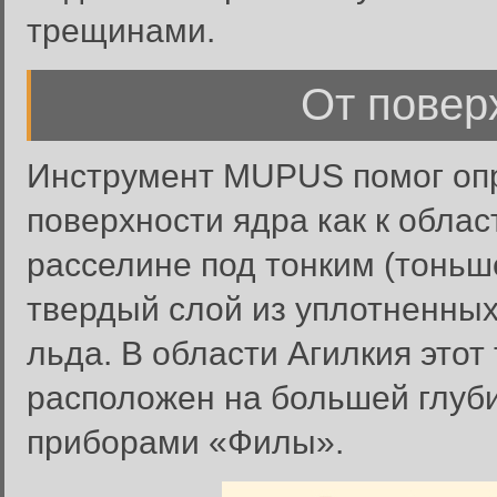
трещинами.
От повер
Инструмент MUPUS помог опр
поверхности ядра как к област
расселине под тонким (тоньш
твердый слой из уплотненны
льда. В области Агилкия этот
расположен на большей глуб
приборами «Филы».