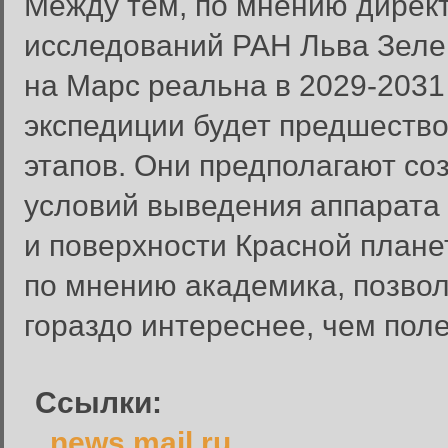
Между тем, по мнению директ
исследований РАН Льва Зеле
на Марс реальна в 2029-2031 
экспедиции будет предшество
этапов. Они предполагают со
условий выведения аппарата
и поверхности Красной плане
Вход в систему
Введите имя пользователя и п
по мнению академика, позвол
Вход в систему
гораздо интереснее, чем поле
Имя пользователя:
Пароль:
Ссылки:
Запомнить меня:
news.mail.ru