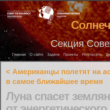
Солнеч
Секция Сове
Главная
О сайте
Задачи
Проекты
Результаты
Д
< Американцы полетят на а
в самое ближайшее время
Луна спасет землян
от энергетического