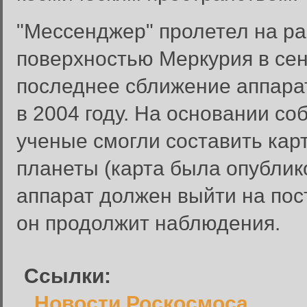
"Мессенджер" пролетел на ра
поверхностью Меркурия в сен
последнее сближение аппарат
в 2004 году. На основании с
ученые смогли составить кар
планеты (карта была опублик
Вход в систему
Введите имя пользователя и п
аппарат должен выйти на пос
Вход в систему
он продолжит наблюдения.
Имя пользователя:
Пароль:
Ссылки:
Запомнить меня:
Новости Роскосмоса