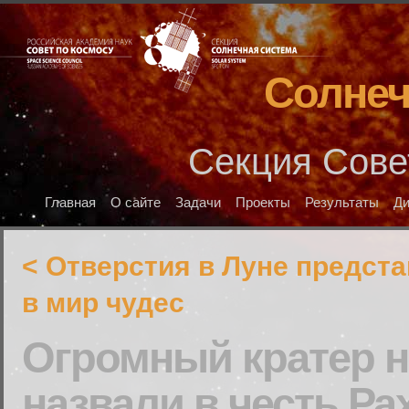
Солнеч
Секция Сове
Главная
О сайте
Задачи
Проекты
Результаты
Д
< Отверстия в Луне предст
в мир чудес
Огромный кратер н
назвали в честь Р