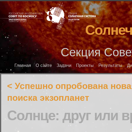
Солнеч
Секция Сове
Главная
О сайте
Задачи
Проекты
Результаты
Д
< Успешно опробована нова
поиска экзопланет
Солнце: друг или в