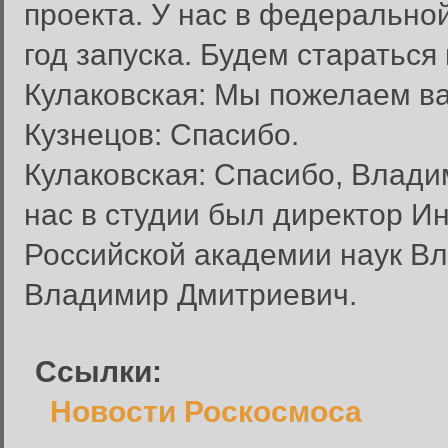
проекта. У нас в федерально
год запуска. Будем стараться
Кулаковская: Мы пожелаем ва
Кузнецов: Спасибо.
Кулаковская: Спасибо, Влади
нас в студии был директор И
Вход в систему
Введите имя пользователя и п
Российской академии наук Вл
Вход в систему
Владимир Дмитриевич.
Имя пользователя:
Пароль:
Ссылки:
Запомнить меня:
Новости Роскосмоса