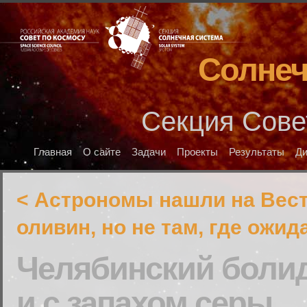
Солнеч
Секция Сове
Главная
О сайте
Задачи
Проекты
Результаты
Д
< Астрономы нашли на Вес
оливин, но не там, где ожид
Челябинский болид
и с запахом серы