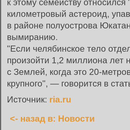
к этому семейству относился
километровый астероид, упа
в районе полуострова Юкатан
вымиранию.
Вход в систему
"Если челябинское тело отде
Введите имя пользователя и п
произойти 1,2 миллиона лет 
Вход в систему
Имя пользователя:
с Землей, когда это 20-метро
Пароль:
крупного", — говорится в стат
Запомнить меня:
Источник:
ria.ru
<- назад в: Новости
Забыли пароль?