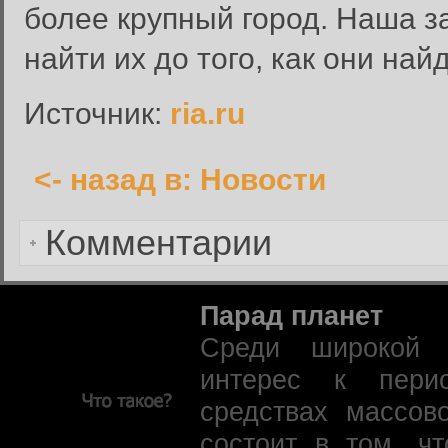
более крупный город. Наша з
Пароль:
найти их до того, как они най
Запомнить меня:
Источник:
ria.ru
<- назад в: Новости
Забыли пароль?
Комментарии
Парад планет
Среди широкой 
интерес к пери
средствах массов
состоит в том, ч