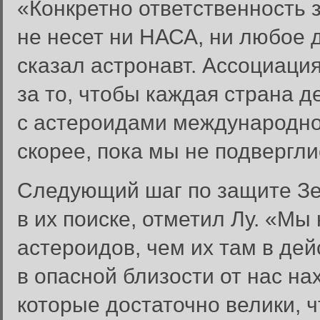
«Конкретно ответственность 
не несет ни НАСА, ни любое 
сказал астронавт. Ассоциаци
за то, чтобы каждая страна 
с астероидами международном
скорее, пока мы не подвергли
Следующий шаг по защите Зе
в их поиске, отметил Лу. «Мы
астероидов, чем их там в дей
Вход в систему
в опасной близости от нас н
Введите имя пользователя и п
которые достаточно велики, 
Вход в систему
Имя пользователя: