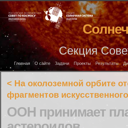
Солнеч
Секция Сове
Главная
О сайте
Задачи
Проекты
Результаты
Д
< На околоземной орбите о
фрагментов искусственног
ООН принимает пла
астероидов