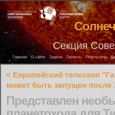
Солнеч
Секция Сове
Главная
О сайте
Задачи
Проекты
Результаты
Д
< Европейский телескоп "Га
может быть запущен после 
Представлен необ
планетохода для Т