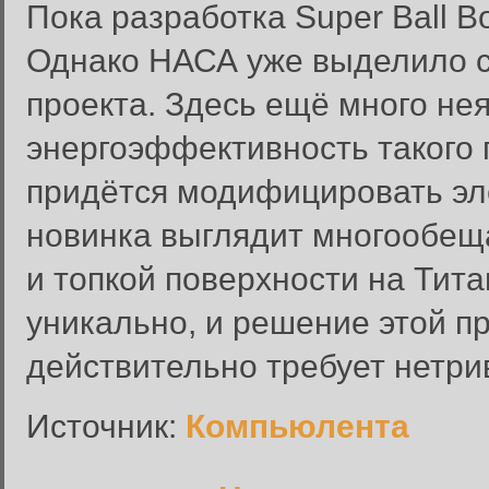
Пока разработка Super Ball B
Однако НАСА уже выделило с
проекта. Здесь ещё много нея
энергоэффективность такого
придётся модифицировать эле
Вход в систему
новинка выглядит многообещ
Введите имя пользователя и п
и топкой поверхности на Тит
Вход в систему
Имя пользователя:
уникально, и решение этой п
Пароль:
действительно требует нетри
Запомнить меня:
Источник:
Компьюлента