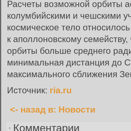
Расчеты возможной орбиты а
колумбийскими и чешскими уч
космическое тело относилось 
Вход в систему
к аполлоновскому семейству,
Введите имя пользователя и п
орбиты больше среднего ради
Вход в систему
Имя пользователя:
минимальная дистанция до Со
Пароль:
максимального сближения Зе
Запомнить меня:
Источник:
ria.ru
<- назад в: Новости
Забыли пароль?
Комментарии