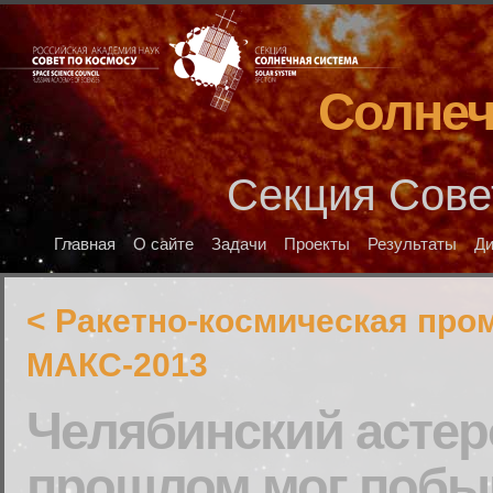
Солнеч
Секция Сове
Главная
О сайте
Задачи
Проекты
Результаты
Д
< Ракетно-космическая пр
МАКС-2013
Челябинский астер
прошлом мог побыв